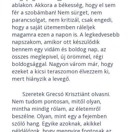
ablakon. Akkora a békesség, hogy el sem
fér a szobámban! Nem sürget, nem
parancsolgat, nem kritizál, csak engedi,
hogy a saját ütememben ráleljek
magamra ezen a napon is. A legkedvesebb
napszakom, amikor ott készülődik
bennem egy vidám és boldog nap, az
összes meglepivel, új örömmel, régi
boldogsággal. Nagyon várom már, hogy
ezeket a kicsi teraszomon élvezzem ki,
mert hiányzik a levegő.
Szeretek Grecsó Krisztiánt olvasni.
Nem tudom pontosan, mitől olyan,
mintha mindig rólam, az életemről
beszélne. Olyan, mint egy a fejemben
szóló hang. Egyike azoknak, akikkel
példálózok, hogy mennyire fontosak az