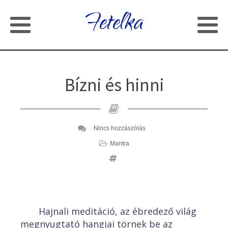
Fetelka
Bízni és hinni
Nincs hozzászólás
Mantra
Hajnali meditáció, az ébredező világ
megnyugtató hangjai törnek be az