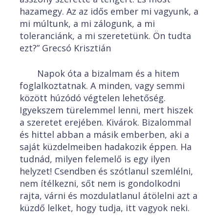
hazamegy. Az az idős ember mi vagyunk, a
mi múltunk, a mi zálogunk, a mi
toleranciánk, a mi szeretetünk. Ön tudta
ezt?” Grecsó Krisztián
Napok óta a bizalmam és a hitem
foglalkoztatnak. A minden, vagy semmi
között húzódó végtelen lehetőség.
Igyekszem türelemmel lenni, mert hiszek
a szeretet erejében. Kivárok. Bizalommal
és hittel abban a másik emberben, aki a
saját küzdelmeiben hadakozik éppen. Ha
tudnád, milyen felemelő is egy ilyen
helyzet! Csendben és szótlanul szemlélni,
nem ítélkezni, sőt nem is gondolkodni
rajta, várni és mozdulatlanul átölelni azt a
küzdő lelket, hogy tudja, itt vagyok neki.