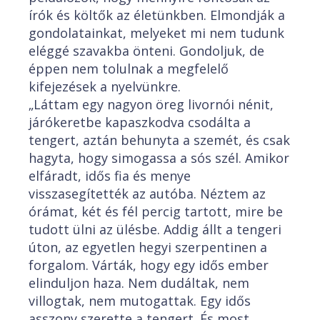
írók és költők az életünkben. Elmondják a
gondolatainkat, melyeket mi nem tudunk
eléggé szavakba önteni. Gondoljuk, de
éppen nem tolulnak a megfelelő
kifejezések a nyelvünkre.
„Láttam egy nagyon öreg livornói nénit,
járókeretbe kapaszkodva csodálta a
tengert, aztán behunyta a szemét, és csak
hagyta, hogy simogassa a sós szél. Amikor
elfáradt, idős fia és menye
visszasegítették az autóba. Néztem az
órámat, két és fél percig tartott, mire be
tudott ülni az ülésbe. Addig állt a tengeri
úton, az egyetlen hegyi szerpentinen a
forgalom. Várták, hogy egy idős ember
elinduljon haza. Nem dudáltak, nem
villogtak, nem mutogattak. Egy idős
asszony szerette a tengert. És most