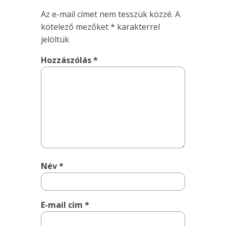
Az e-mail címet nem tesszük közzé.
A
kötelező mezőket
*
karakterrel
jelöltük
Hozzászólás
*
Név
*
E-mail cím
*