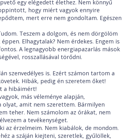
apvető egy elégedett élethez. Nem könnyű
koppintott, hogy miért vagyok ennyire
pődtem, mert erre nem gondoltam. Egészen
r. Tudom. Teszem a dolgom, és nem dörgölöm
ok éppen. Elhagytalak? Nem érdekes. Engem is
fontos. A legnagyobb energiapazarlás mások
ségével, rosszallásával törődni.
án szenvedélyes is. Ezért számon tartom a
követek. Hibák, pedig én szeretem őket!
 a hibáimért!
 vagyok, más véleménye alapján,
olyat, amit nem szerettem. Bármilyen
nem teher. Nem számolom az órákat, nem
élvezem a tevékenységet.
i az érzelmeim. Nem kiabálok, de mondom.
z a száján kiejteni, szeretlek, gyűlöllek,