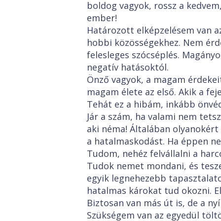
boldog vagyok, rossz a kedvem,
ember!
Határozott elképzelésem van a
hobbi közösségekhez. Nem érdeke
felesleges szócséplés. Magány
negatív hatásoktól.
Önző vagyok, a magam érdekeit 
magam élete az első. Akik a fej
Tehát ez a hibám, inkább önvé
Jár a szám, ha valami nem tetsz
aki néma! Általában olyanokért 
a hatalmaskodást. Ha éppen ne
Tudom, nehéz felvállalni a harc
Tudok nemet mondani, és tesze
egyik legnehezebb tapasztalat
hatalmas károkat tud okozni. E
Biztosan van más út is, de a ny
Szükségem van az egyedül töltö