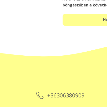
böngészőben a követk
+36306380909