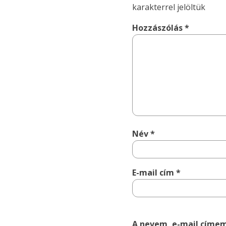
karakterrel jelöltük
Hozzászólás
*
Név
*
E-mail cím
*
A nevem, e-mail címe