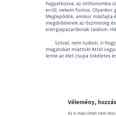
hagyatkozva, az otthonomba zá
erről, nekem fontos. Olyankor gy
Meglepődök, amikor másfajta él
megdöbbenek az őszinteség és a
energiapazarlásnak találom. Hi
Szóval, nem tudom, ti hogy
magatokat miattuk! Attól vagyu
lenne az élet csupa tökéletes é
Vélemény, hozzás
Az e-mail címet nem tess