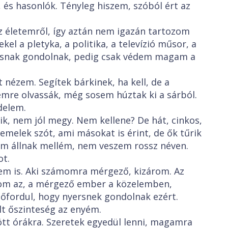
 és hasonlók. Tényleg hiszem, szóból ért az
z életemről, így aztán nem igazán tartozom
l a pletyka, a politika, a televízió műsor, a
osnak gondolnak, pedig csak védem magam a
nézem. Segítek bárkinek, ha kell, de a
emre olvassák, még sosem húztak ki a sárból.
delem.
ik, nem jól megy. Nem kellene? De hát, cinkos,
emelek szót, ami másokat is érint, de ők tűrik
m állnak mellém, nem veszem rossz néven.
ot.
m is. Aki számomra mérgező, kizárom. Az
om az, a mérgező ember a közelemben,
lőfordul, hogy nyersnek gondolnak ezért.
ílt őszinteség az enyém.
tt órákra. Szeretek egyedül lenni, magamra