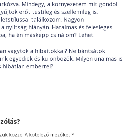
rkózva. Mindegy, a környezetem mit gondol
űjtök erőt testileg és szellemileg is.
etstílussal találkozom. Nagyon
 nyíltság hiányán. Hatalmas és felesleges
ba, ha én másképp csinálom? Lehet.
an vagytok a hibáitokkal? Ne bántsátok
nk egyediek és különbözők. Milyen unalmas is
s hibátlan emberrel?
zólás?
zük közzé.
A kötelező mezőket
*