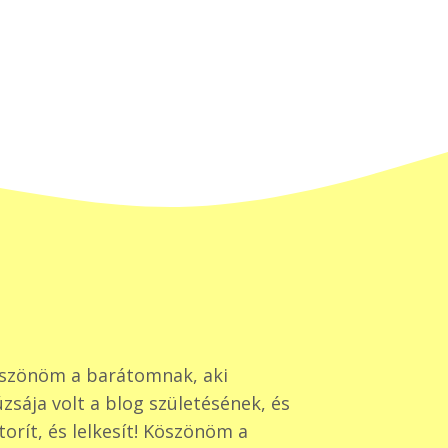
szönöm a barátomnak, aki
zsája volt a blog születésének, és
torít, és lelkesít! Köszönöm a