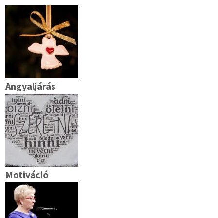
Angyaljárás
Motiváció