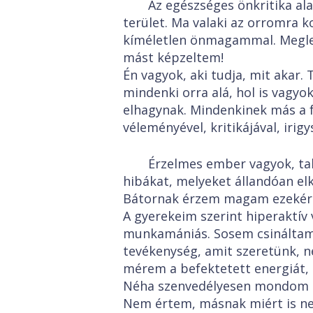
Az egészséges önkritika al
terület. Ma valaki az orromra 
kíméletlen önmagammal. Megle
mást képzeltem!
Én vagyok, aki tudja, mit aka
mindenki orra alá, hol is vagy
elhagynak. Mindenkinek más a 
véleményével, kritikájával, irigy
Érzelmes ember vagyok, tal
hibákat, melyeket állandóan el
Bátornak érzem magam ezekért
A gyerekeim szerint hiperaktív
munkamániás. Sosem csináltam 
tevékenység, amit szeretünk, 
mérem a befektetett energiát, 
Néha szenvedélyesen mondom k
Nem értem, másnak miért is nehé