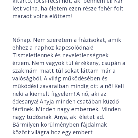
kitartó, locsi-fecsi nőt, aki bennem él! Kár
lett volna, ha életem ezen része fehér folt
maradt volna előttem!
Nőnap. Nem szeretem a frázisokat, amik
ehhez a naphoz kapcsolódnak!
Tiszteletlennek és neveletlenségnek
érzem. Nem vagyok túl érzékeny, csupán a
szakmám miatt túl sokat láttam már a
valóságból. A világ működésében és
működési zavaraiban mindig ott a nő! Kell
neki a kiemelt figyelem! A nő, aki az
édesanya! Anyja minden csatában küzdő
férfinek. Minden nagy embernek. Minden
nagy tudósnak. Anya, aki életet ad.
Bármilyen körülményben fájdalmak
között világra hoz egy embert.