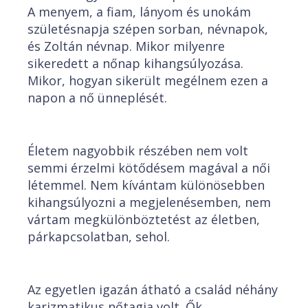
A menyem, a fiam, lányom és unokám
születésnapja szépen sorban, névnapok,
és Zoltán névnap. Mikor milyenre
sikeredett a nőnap kihangsúlyozása.
Mikor, hogyan sikerült megélnem ezen a
napon a nő ünneplését.
Életem nagyobbik részében nem volt
semmi érzelmi kötődésem magával a női
létemmel. Nem kívántam különösebben
kihangsúlyozni a megjelenésemben, nem
vártam megkülönböztetést az életben,
párkapcsolatban, sehol.
Az egyetlen igazán átható a család néhány
karizmatikus nőtagja volt. Ők