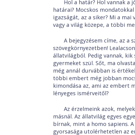
Hol a határ? Hol vannak a 
határai? Mocskos mondatokkal 
igazságát, az a siker? Mi a mai 
vagy a világ közepe, a többi me
A bejegyzésem címe, az a s
szövegkörnyezetben! Lealacson
állatvilágból. Pedig vannak, kik 
gyermeket szül. Sőt, ma olvast
még annál durvábban is értékeln
többi embert még jobban mocsk
kimondása az, ami az embert me
lényeges ismérveitől?
Az érzelmeink azok, melye
másnál. Az állatvilág egyes egye
bírnak, mint a homo sapiens. 
gyorsasága utolérhetetlen az e