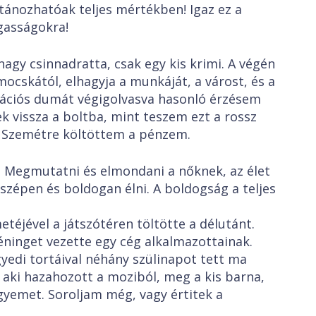
tánozhatóak teljes mértékben! Igaz ez a
gasságokra!
agy csinnadratta, csak egy kis krimi. A végén
ocskától, elhagyja a munkáját, a várost, és a
eációs dumát végigolvasva hasonló érzésem
ek vissza a boltba, mint teszem ezt a rossz
 Szemétre költöttem a pénzem.
 Megmutatni és elmondani a nőknek, az élet
 szépen és boldogan élni. A boldogság a teljes
etéjével a játszótéren töltötte a délutánt.
réninget vezette egy cég alkalmazottainak.
gyedi tortáival néhány szülinapot tett ma
 aki hazahozott a moziból, meg a kis barna,
jegyemet. Soroljam még, vagy értitek a