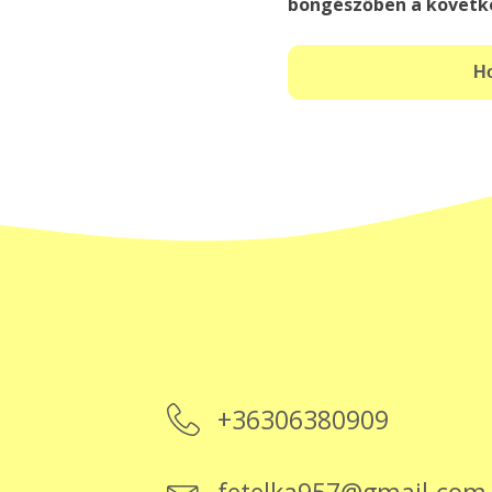
böngészőben a követk
+36306380909