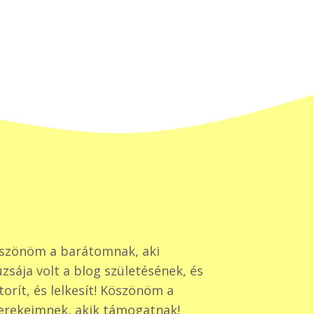
szönöm a barátomnak, aki
zsája volt a blog születésének, és
torít, és lelkesít! Köszönöm a
erekeimnek, akik támogatnak!