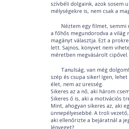
szívbéli dolgaink, azok sosem u
mélységekre is, nem csak a ma
Néztem egy filmet, semmi n
a főhős megundorodva a világ m
magányt választja. Ezt a prokr
lett. Sajnos, könyvet nem vihet
méretben megvásárolt cipővel.
Tanulság, van még dolgom!
szép és csupa siker! Igen, lehet
élet, nem az üresség.
Sikeres az a nő, aki három csem
Sikeres ő is, aki a motivációs t
Mint, ahogyan sikeres az, aki e
ünnepélyesebbé. A troli vezető,
aki ellenőrizte a bejáratnál a 
lényeget?