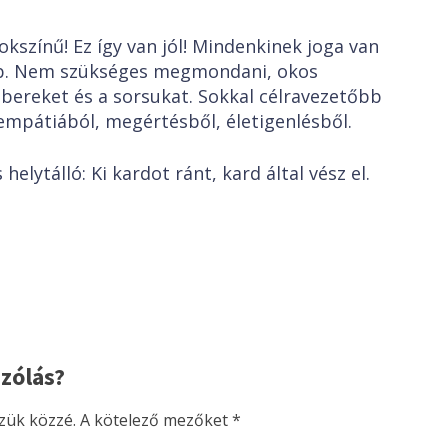
sokszínű! Ez így van jól! Mindenkinek joga van
obb. Nem szükséges megmondani, okos
ereket és a sorsukat. Sokkal célravezetőbb
empátiából, megértésből, életigenlésből.
helytálló: Ki kardot ránt, kard által vész el.
zólás?
zük közzé.
A kötelező mezőket
*