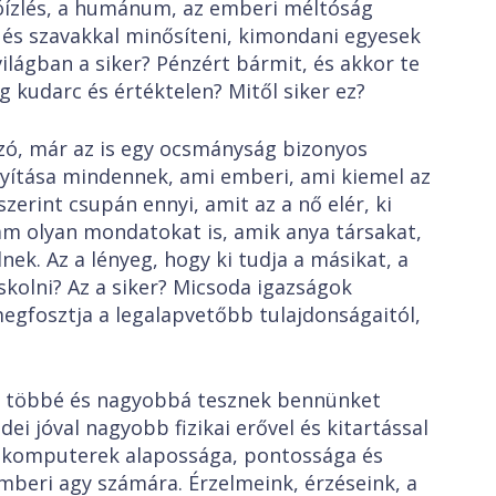
jóízlés, a humánum, az emberi méltóság
és szavakkal minősíteni, kimondani egyesek
világban a siker? Pénzért bármit, és akkor te
g kudarc és értéktelen? Mitől siker ez?
zó, már az is egy ocsmányság bizonyos
yítása mindennek, ami emberi, ami kiemel az
szerint csupán ennyi, amit az a nő elér, ki
am olyan mondatokat is, amik anya társakat,
ek. Az a lényeg, hogy ki tudja a másikat, a
olni? Az a siker? Micsoda igazságok
gfosztja a legalapvetőbb tulajdonságaitól,
k többé és nagyobbá tesznek bennünket
dei jóval nagyobb fizikai erővel és kitartással
A komputerek alapossága, pontossága és
mberi agy számára. Érzelmeink, érzéseink, a