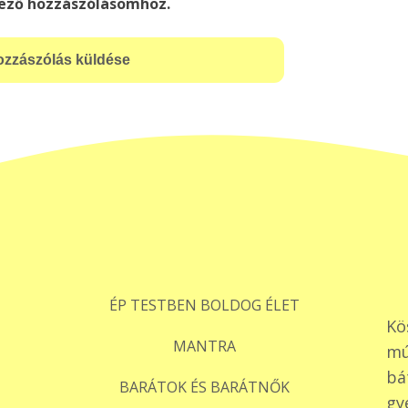
ező hozzászólásomhoz.
ÉP TESTBEN BOLDOG ÉLET
Kö
MANTRA
mú
bá
BARÁTOK ÉS BARÁTNŐK
gy