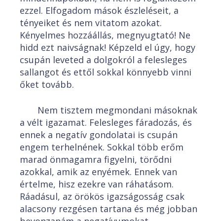
ezzel. Elfogadom mások észleléseit, a
tényeiket és nem vitatom azokat.
Kényelmes hozzáállás, megnyugtató! Ne
hidd ezt naivságnak! Képzeld el úgy, hogy
csupán leveted a dolgokról a felesleges
sallangot és ettől sokkal könnyebb vinni
őket tovább.
Nem tisztem megmondani másoknak
a vélt igazamat. Felesleges fáradozás, és
ennek a negatív gondolatai is csupán
engem terhelnének. Sokkal több erőm
marad önmagamra figyelni, törődni
azokkal, amik az enyémek. Ennek van
értelme, hisz ezekre van ráhatásom.
Ráadásul, az örökös igazságosság csak
alacsony rezgésen tartana és még jobban