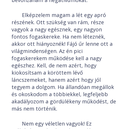
bevonzanám a negatívumokat.
Elképzelem magam a lét egy apró
részének. Ott szükség van rám, része
vagyok a nagy egésznek, egy nagyon
fontos fogaskereke. Ha nem léteznék,
akkor ott hiányoznék! Fájó űr lenne ott a
világmindenségen. Az én pici
fogaskerekem működése kell a nagy
egészhez. Kell, de nem azért, hogy
kiokosítsam a köröttem lévő
láncszemeket, hanem azért hogy jól
tegyem a dolgom. Ha állandóan megállok
és okoskodom a többiekkel, legfeljebb
akadályozom a gördülékeny működést, de
más nem történik.
Nem egy véletlen vagyok! Ez