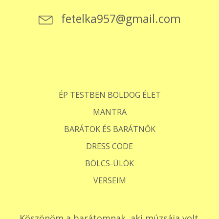
fetelka957@gmail.com
ÉP TESTBEN BOLDOG ÉLET
MANTRA
BARÁTOK ÉS BARÁTNŐK
DRESS CODE
BÖLCS-ÜLÖK
VERSEIM
Köszönöm a barátomnak, aki múzsája volt