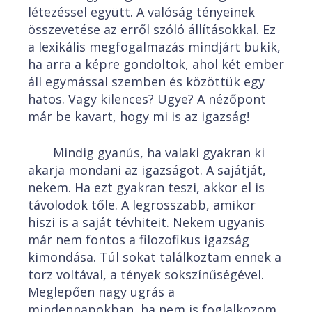
létezéssel együtt. A valóság tényeinek
összevetése az erről szóló állításokkal. Ez
a lexikális megfogalmazás mindjárt bukik,
ha arra a képre gondoltok, ahol két ember
áll egymással szemben és közöttük egy
hatos. Vagy kilences? Ugye? A nézőpont
már be kavart, hogy mi is az igazság!
Mindig gyanús, ha valaki gyakran ki
akarja mondani az igazságot. A sajátját,
nekem. Ha ezt gyakran teszi, akkor el is
távolodok tőle. A legrosszabb, amikor
hiszi is a saját tévhiteit. Nekem ugyanis
már nem fontos a filozofikus igazság
kimondása. Túl sokat találkoztam ennek a
torz voltával, a tények sokszínűségével.
Meglepően nagy ugrás a
mindennapokban, ha nem is foglalkozom