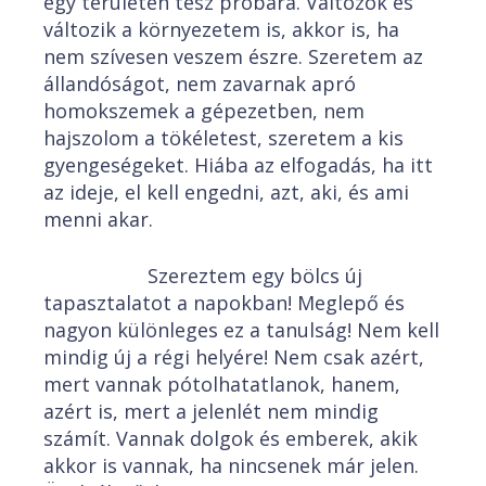
egy területen tesz próbára. Változok és
változik a környezetem is, akkor is, ha
nem szívesen veszem észre. Szeretem az
állandóságot, nem zavarnak apró
homokszemek a gépezetben, nem
hajszolom a tökéletest, szeretem a kis
gyengeségeket. Hiába az elfogadás, ha itt
az ideje, el kell engedni, azt, aki, és ami
menni akar.
Szereztem egy bölcs új
tapasztalatot a napokban! Meglepő és
nagyon különleges ez a tanulság! Nem kell
mindig új a régi helyére! Nem csak azért,
mert vannak pótolhatatlanok, hanem,
azért is, mert a jelenlét nem mindig
számít. Vannak dolgok és emberek, akik
akkor is vannak, ha nincsenek már jelen.