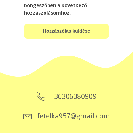
böngészőben a következő
hozzászólásomhoz.
+36306380909
fetelka957@gmail.com