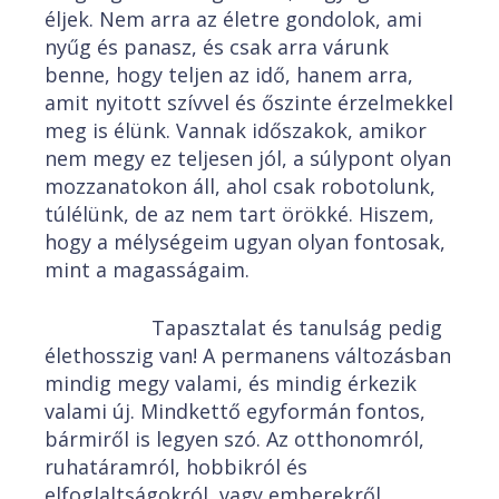
éljek. Nem arra az életre gondolok, ami
nyűg és panasz, és csak arra várunk
benne, hogy teljen az idő, hanem arra,
amit nyitott szívvel és őszinte érzelmekkel
meg is élünk. Vannak időszakok, amikor
nem megy ez teljesen jól, a súlypont olyan
mozzanatokon áll, ahol csak robotolunk,
túlélünk, de az nem tart örökké. Hiszem,
hogy a mélységeim ugyan olyan fontosak,
mint a magasságaim.
Tapasztalat és tanulság pedig
élethosszig van! A permanens változásban
mindig megy valami, és mindig érkezik
valami új. Mindkettő egyformán fontos,
bármiről is legyen szó. Az otthonomról,
ruhatáramról, hobbikról és
elfoglaltságokról, vagy emberekről.