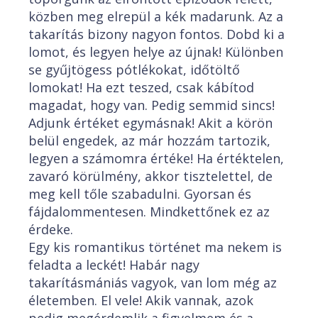
közben meg elrepül a kék madarunk. Az a
takarítás bizony nagyon fontos. Dobd ki a
lomot, és legyen helye az újnak! Különben
se gyűjtögess pótlékokat, időtöltő
lomokat! Ha ezt teszed, csak kábítod
magadat, hogy van. Pedig semmid sincs!
Adjunk értéket egymásnak! Akit a körön
belül engedek, az már hozzám tartozik,
legyen a számomra értéke! Ha értéktelen,
zavaró körülmény, akkor tisztelettel, de
meg kell tőle szabadulni. Gyorsan és
fájdalommentesen. Mindkettőnek ez az
érdeke.
Egy kis romantikus történet ma nekem is
feladta a leckét! Habár nagy
takarításmániás vagyok, van lom még az
életemben. El vele! Akik vannak, azok