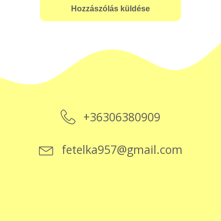
+36306380909
fetelka957@gmail.com