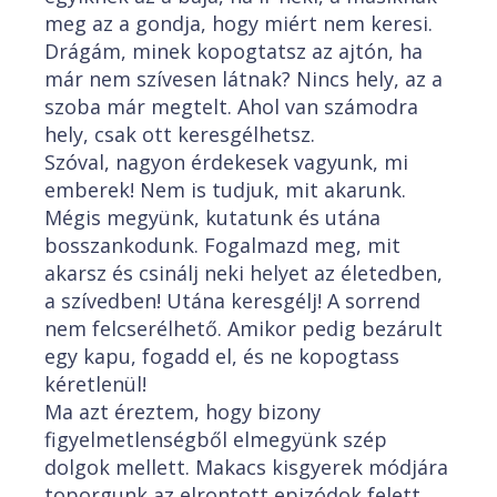
meg az a gondja, hogy miért nem keresi.
Drágám, minek kopogtatsz az ajtón, ha
már nem szívesen látnak? Nincs hely, az a
szoba már megtelt. Ahol van számodra
hely, csak ott keresgélhetsz.
Szóval, nagyon érdekesek vagyunk, mi
emberek! Nem is tudjuk, mit akarunk.
Mégis megyünk, kutatunk és utána
bosszankodunk. Fogalmazd meg, mit
akarsz és csinálj neki helyet az életedben,
a szívedben! Utána keresgélj! A sorrend
nem felcserélhető. Amikor pedig bezárult
egy kapu, fogadd el, és ne kopogtass
kéretlenül!
Ma azt éreztem, hogy bizony
figyelmetlenségből elmegyünk szép
dolgok mellett. Makacs kisgyerek módjára
toporgunk az elrontott epizódok felett,