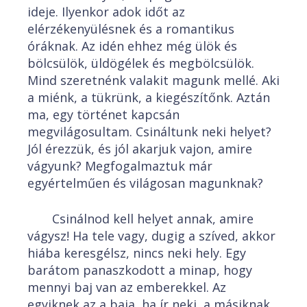
ideje. Ilyenkor adok időt az
elérzékenyülésnek és a romantikus
óráknak. Az idén ehhez még ülök és
bölcsülök, üldögélek és megbölcsülök.
Mind szeretnénk valakit magunk mellé. Aki
a miénk, a tükrünk, a kiegészítőnk. Aztán
ma, egy történet kapcsán
megvilágosultam. Csináltunk neki helyet?
Jól érezzük, és jól akarjuk vajon, amire
vágyunk? Megfogalmaztuk már
egyértelműen és világosan magunknak?
Csinálnod kell helyet annak, amire
vágysz! Ha tele vagy, dugig a szíved, akkor
hiába keresgélsz, nincs neki hely. Egy
barátom panaszkodott a minap, hogy
mennyi baj van az emberekkel. Az
egyiknek az a baja, ha ír neki, a másiknak