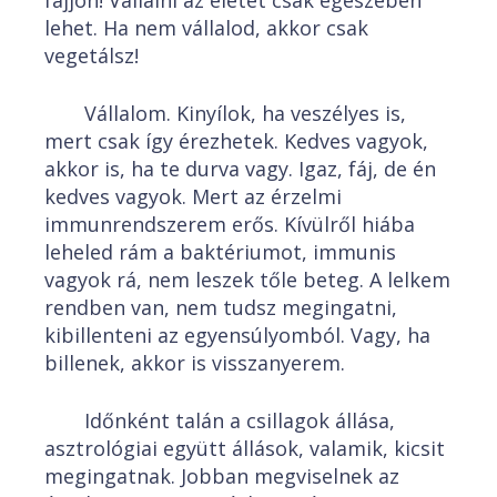
fájjon! Vállalni az életet csak egészében
lehet. Ha nem vállalod, akkor csak
vegetálsz!
Vállalom. Kinyílok, ha veszélyes is,
mert csak így érezhetek. Kedves vagyok,
akkor is, ha te durva vagy. Igaz, fáj, de én
kedves vagyok. Mert az érzelmi
immunrendszerem erős. Kívülről hiába
leheled rám a baktériumot, immunis
vagyok rá, nem leszek tőle beteg. A lelkem
rendben van, nem tudsz megingatni,
kibillenteni az egyensúlyomból. Vagy, ha
billenek, akkor is visszanyerem.
Időnként talán a csillagok állása,
asztrológiai együtt állások, valamik, kicsit
megingatnak. Jobban megviselnek az