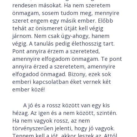
rendesen másokat. Ha nem szeretem
önmagam, sosem tudom meg, mennyire
szeret engem egy másik ember. Előbb
tehát az önismeret útját kell végig
járnom. Nem csak úgy-ahogy, hanem
végig. A tanulás pedig élethosszig tart.
Pont annyira érzem a szereteted,
amennyire elfogadom önmagam. Te pont
annyira érzed a szeretetem, amennyire
elfogadod önmagad. Bizony, ezek sok
emberi kapcsolatban éket vernek két
ember közé!
A jó és a rossz között van egy kis
hézag. Az igen és a nem között, szintén.
Ha nem vagyok rossz, az nem
törvényszerűen jelenti, hogy jó vagyok.
Tennem kell a jót, akkor leszek az. Attól,