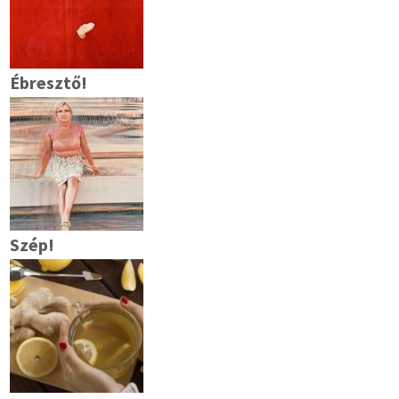
Ébresztő!
Szép!