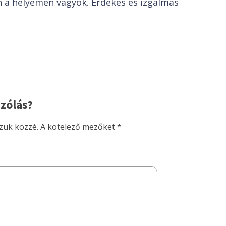
 a helyemen vagyok. Érdekes és izgalmas
zólás?
zük közzé.
A kötelező mezőket
*