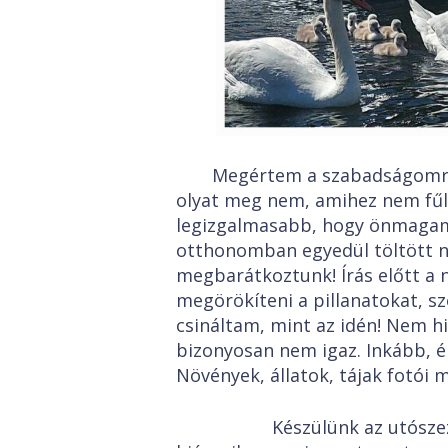
Megértem a szabadságomra
olyat meg nem, amihez nem fűli
legizgalmasabb, hogy önmagam
otthonomban egyedül töltött n
megbarátkoztunk! Írás előtt a
megörökíteni a pillanatokat, s
csináltam, mint az idén! Nem h
bizonyosan nem igaz. Inkább, 
Növények, állatok, tájak fotói
Készülünk az utószezonb