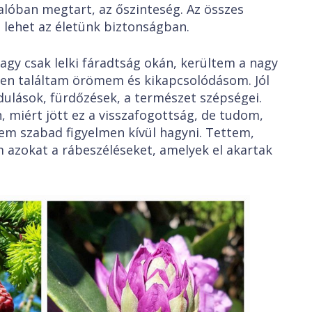
 valóban megtart, az őszinteség. Az összes
lehet az életünk biztonságban.
csak lelki fáradtság okán, kerültem a nagy
ben találtam örömem és kikapcsolódásom. Jól
ndulások, fürdőzések, a természet szépségei.
miért jött ez a visszafogottság, de tudom,
em szabad figyelmen kívül hagyni. Tettem,
 azokat a rábeszéléseket, amelyek el akartak