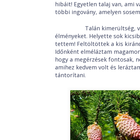
hibáit! Egyetlen talaj van, ami
többi ingovány, amelyen sosem 
Talán kimerültség, vagy 
élményeket. Helyette sok kicsi
tettem! Feltöltöttek a kis kirá
Időnként elméláztam magamon, 
hogy a megérzések fontosak, n
amihez kedvem volt és leráztam
tántorítani.