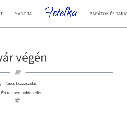
Fetelka
ET
MANTRA
BARÁTOK ÉS BAR
yár végén
Nincs hozzászólás
Ép testben boldog élet