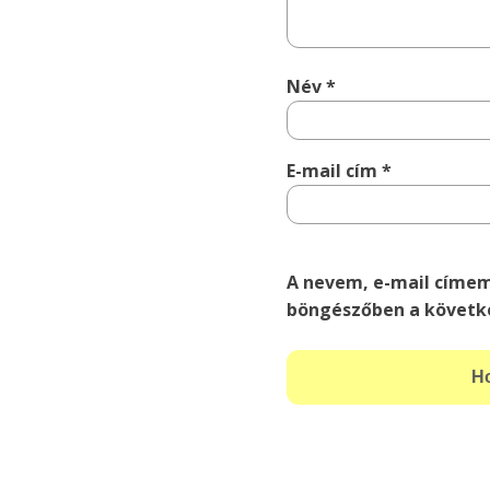
Név
*
E-mail cím
*
A nevem, e-mail címe
böngészőben a követk