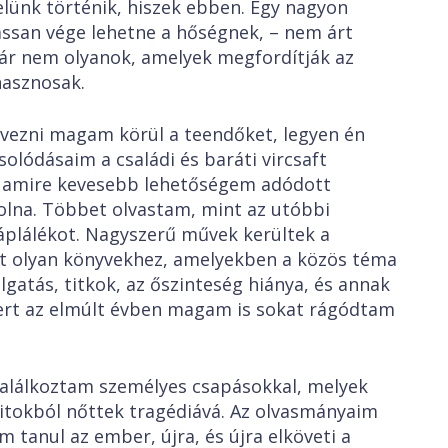
elünk történik, hiszek ebben. Egy nagyon
assan vége lehetne a hőségnek, – nem árt
már nem olyanok, amelyek megfordítják az
hasznosak.
i magam körül a teendőket, legyen én
solódásaim a családi és baráti vircsaft
, amire kevesebb lehetőségem adódott
lna. Többet olvastam, mint az utóbbi
áplálékot. Nagyszerű művek kerültek a
t olyan könyvekhez, amelyekben a közös téma
gatás, titkok, az őszinteség hiánya, és annak
mert az elmúlt évben magam is sokat rágódtam
koztam személyes csapásokkal, melyek
titokból nőttek tragédiává. Az olvasmányaim
m tanul az ember, újra, és újra elköveti a