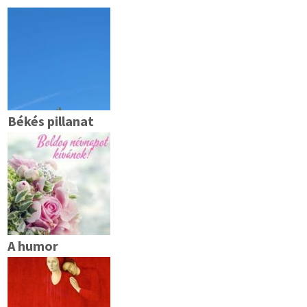
Békés pillanat
A humor