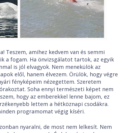
! Teszem, amihez kedvem van és semmi
k a fogam. Ha önvizsgálatot tartok, az egyik
mal is jól elvagyok. Nem menekülök az
apok elől, hanem élvezem. Örülök, hogy végre
 nyári fényképeim nézegettem. Szeretem
zórakoztat. Soha ennyi természeti képet nem
iszem, hogy az emberekkel lenne bajom, ez
érzékenyebb lettem a hétköznapi csodákra.
 minden programomat végig kíséri.
an nyaralni, de most nem lelkesít. Nem