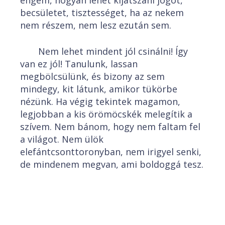
engem, hogyan lehet kijátszani jogot,
becsületet, tisztességet, ha az nekem
nem részem, nem lesz ezután sem.
Nem lehet mindent jól csinálni! Így
van ez jól! Tanulunk, lassan
megbölcsülünk, és bizony az sem
mindegy, kit látunk, amikor tükörbe
nézünk. Ha végig tekintek magamon,
legjobban a kis örömöcskék melegítik a
szívem. Nem bánom, hogy nem faltam fel
a világot. Nem ülök
elefántcsonttoronyban, nem irigyel senki,
de mindenem megvan, ami boldoggá tesz.