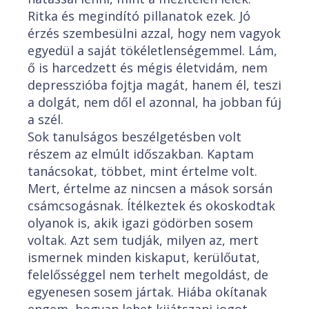
Ritka és megindító pillanatok ezek. Jó
érzés szembesülni azzal, hogy nem vagyok
egyedül a saját tökéletlenségemmel. Lám,
ő is harcedzett és mégis életvidám, nem
depresszióba fojtja magát, hanem él, teszi
a dolgát, nem dől el azonnal, ha jobban fúj
a szél.
Sok tanulságos beszélgetésben volt
részem az elmúlt időszakban. Kaptam
tanácsokat, többet, mint értelme volt.
Mert, értelme az nincsen a mások sorsán
csámcsogásnak. Ítélkeztek és okoskodtak
olyanok is, akik igazi gödörben sosem
voltak. Azt sem tudják, milyen az, mert
ismernek minden kiskaput, kerülőutat,
felelősséggel nem terhelt megoldást, de
egyenesen sosem jártak. Hiába okítanak