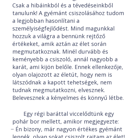
Csak a hibáinkból és a tévedéseinkből
tanulunk! A gyémánt csiszolásához tudom
a legjobban hasonlítani a
személyiségfejlődést. Mind magunkkal
hozzuk a világra a bennünk rejtőző
értékeket, amik aztán az élet során
megmutatkoznak. Minél durvább és
keményebb a csiszoló, annál nagyobb a
karát, ami kijön belőle. Ennek ellenkezője,
olyan olajozott az életút, hogy nem is
látszódnak a kapott tehetségek, nem
tudnak megmutatkozni, elvesznek.
Belevesznek a kényelmes és könnyű létbe.
Egy régi baráttal viccelődtünk egy
pohár bor mellett, amikor megjegyezte:
̶ Én bizony, már nagyon értékes gyémánt
lennék, olyan sokat csiszolt rajtam az élet!