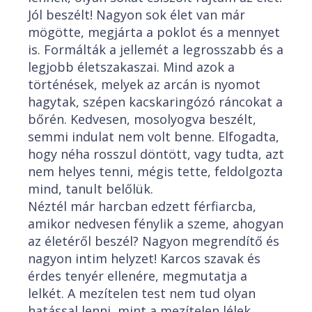
Jól beszélt! Nagyon sok élet van már
mögötte, megjárta a poklot és a mennyet
is. Formálták a jellemét a legrosszabb és a
legjobb életszakaszai. Mind azok a
történések, melyek az arcán is nyomot
hagytak, szépen kacskaringózó ráncokat a
bőrén. Kedvesen, mosolyogva beszélt,
semmi indulat nem volt benne. Elfogadta,
hogy néha rosszul döntött, vagy tudta, azt
nem helyes tenni, mégis tette, feldolgozta
mind, tanult belőlük.
Néztél már harcban edzett férfiarcba,
amikor nedvesen fénylik a szeme, ahogyan
az életéről beszél? Nagyon megrendítő és
nagyon intim helyzet! Karcos szavak és
érdes tenyér ellenére, megmutatja a
lelkét. A mezítelen test nem tud olyan
hatással lenni, mint a mezítelen lélek.