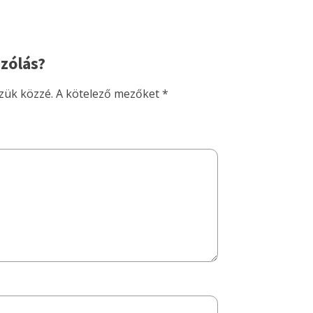
zólás?
zük közzé.
A kötelező mezőket
*