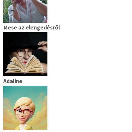
Mese az elengedésről
Adaline