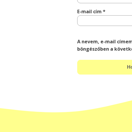
E-mail cím
*
A nevem, e-mail címe
böngészőben a követk