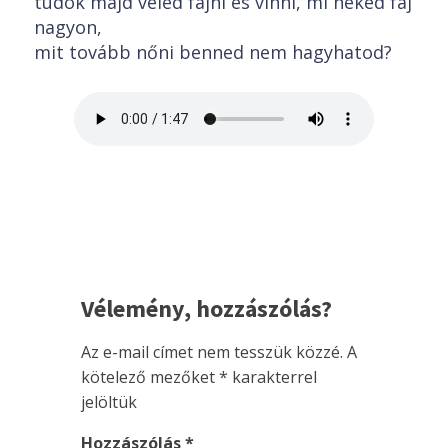
tudok majd veled fájni és vinni, mi néked fáj
nagyon,
mit tovább nőni benned nem hagyhatod?
Vélemény, hozzászólás?
Az e-mail címet nem tesszük közzé.
A
kötelező mezőket
*
karakterrel
jelöltük
Hozzászólás
*