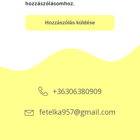
hozzászólásomhoz.
+36306380909
fetelka957@gmail.com