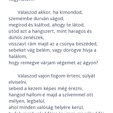
Válaszod akkor, ha kimondod,
szemembe durván vágod,
megírod és kiáltod, ahogy te látod,
ütöd azt a hangszert, mint haragos és
dühös zenészek,
visszaüt rám majd az a csúnya beszéded,
sebeket vág belém, vagy dörögve hívja a
halálom,
hogy remegve várjam végemet az ágyon?
Válaszod vajon fogom érteni, súlyát
elviselni,
sebeid a kezem képes még érezni,
hangod hallom-e majd a szívemmel ott
mélyen, legbelül,
ahol minden valóság helyére kerül,