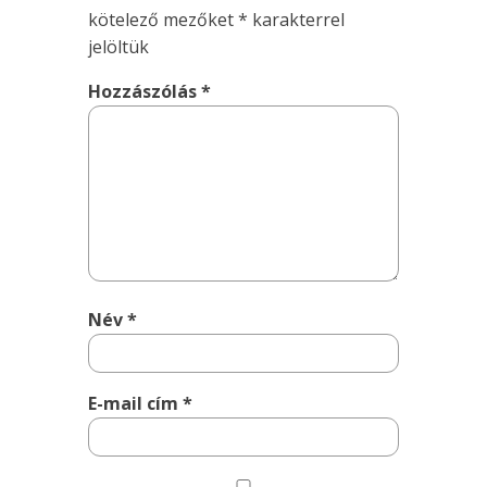
kötelező mezőket
*
karakterrel
jelöltük
Hozzászólás
*
Név
*
E-mail cím
*