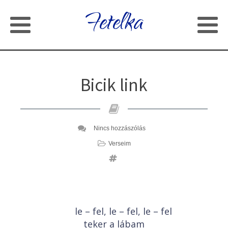
Fetelka
Bicik link
Nincs hozzászólás
Verseim
le – fel, le – fel, le – fel
teker a lábam