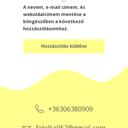
A nevem, e-mail címem, és
weboldalcímem mentése a
böngészőben a következő
hozzászólásomhoz.
+36306380909
fetelka957@gmail.com