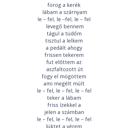
forog a kerék
lábam a szárnyam
le – fel, le –fel, le – fel
levegő bennem
tágul a tüdőm
tisztul a lelkem
a pedált ahogy
frissen tekerem
fut előttem az
aszfaltozott út
fogy el mögöttem
ami megélt múlt
le – fel, le – fel, le – fel
teker a lábam
friss ízekkel a
jelen a számban
le – fel, le – fel, le – fel
lüktet a vérem