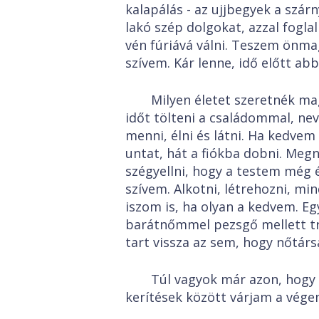
kalapálás - az ujjbegyek a szá
lakó szép dolgokat, azzal fogl
vén fúriává válni. Teszem önmag
szívem. Kár lenne, idő előtt ab
Milyen életet szeretnék ma
időt tölteni a családommal, nev
menni, élni és látni. Ha kedvem
untat, hát a fiókba dobni. Megn
szégyellni, hogy a testem még 
szívem. Alkotni, létrehozni, m
iszom is, ha olyan a kedvem. E
barátnőmmel pezsgő mellett tré
tart vissza az sem, hogy nőtársa
Túl vagyok már azon, hogy 
kerítések között várjam a vég