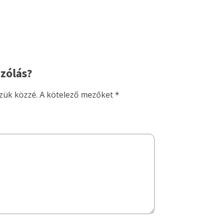
zólás?
zük közzé.
A kötelező mezőket
*