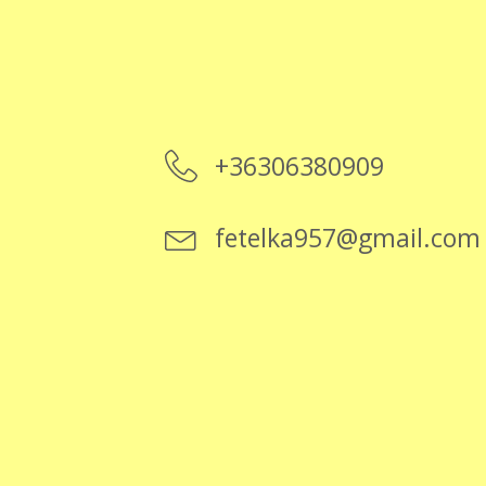
+36306380909
fetelka957@gmail.com