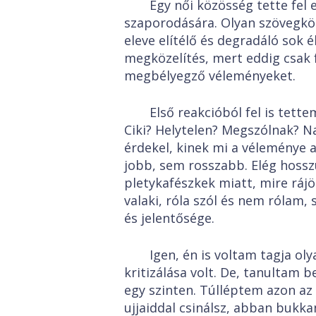
Egy női közösség tette fel 
szaporodására. Olyan szövegkör
eleve elítélő és degradáló sok 
megközelítés, mert eddig csak f
megbélyegző véleményeket.
Első reakcióból fel is tet
Ciki? Helytelen? Megszólnak? N
érdekel, kinek mi a véleménye 
jobb, sem rosszabb. Elég hossz
pletykafészkek miatt, mire ráj
valaki, róla szól és nem rólam
és jelentősége.
Igen, én is voltam tagja ol
kritizálása volt. De, tanultam 
egy szinten. Túlléptem azon az 
ujjaiddal csinálsz, abban bukkan