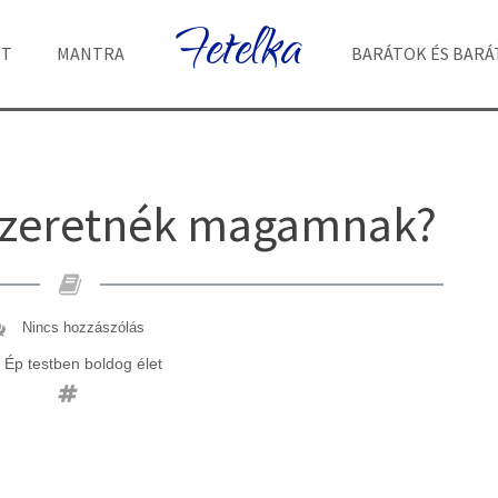
Fetelka
ET
MANTRA
BARÁTOK ÉS BAR
 szeretnék magamnak?
Nincs hozzászólás
Ép testben boldog élet