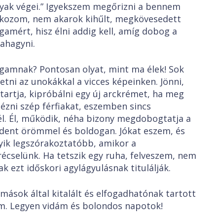
rnyak végei.” Igyekszem megőrizni a bennem
alkozom, nem akarok kihűlt, megkövesedett
amért, hisz élni addig kell, amíg dobog a
bahagyni.
gamnak? Pontosan olyat, mint ma élek! Sok
etni az unokákkal a vicces képeinken. Jönni,
 tartja, kipróbálni egy új arckrémet, ha meg
ézni szép férfiakat, eszemben sincs
él. Él, működik, néha bizony megdobogtatja a
indent örömmel és boldogan. Jókat eszem, és
gyik legszórakoztatóbb, amikor a
cselünk. Ha tetszik egy ruha, felveszem, nem
k ezt időskori agylágyulásnak titulálják.
mások által kitalált és elfogadhatónak tartott
em. Legyen vidám és bolondos napotok!