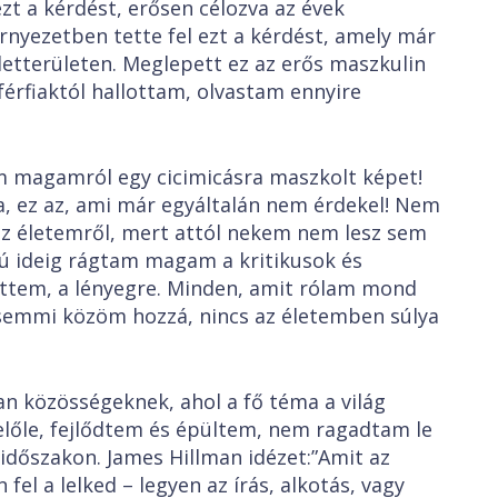
ezt a kérdést, erősen célozva az évek
nyezetben tette fel ezt a kérdést, amely már
életterületen. Meglepett ez az erős maszkulin
érfiaktól hallottam, olvastam ennyire
tem magamról egy cicimicásra maszkolt képet!
a, ez az, ami már egyáltalán nem érdekel! Nem
az életemről, mert attól nekem nem lesz sem
ú ideig rágtam magam a kritikusok és
öttem, a lényegre. Minden, amit rólam mond
, semmi közöm hozzá, nincs az életemben súlya
yan közösségeknek, ahol a fő téma a világ
belőle, fejlődtem és épültem, nem ragadtam le
időszakon. James Hillman idézet:”Amit az
 fel a lelked – legyen az írás, alkotás, vagy