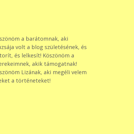
szönöm a barátomnak, aki
zsája volt a blog születésének, és
torít, és lelkesít! Köszönöm a
erekeimnek, akik támogatnak!
szönöm Lizának, aki megéli velem
eket a történeteket!