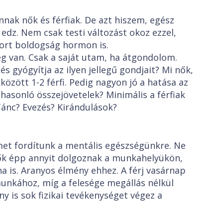
nak nők és férfiak. De azt hiszem, egész
edz. Nem csak testi változást okoz ezzel,
port boldogság hormon is.
ség van. Csak a saját utam, ha átgondolom.
 és gyógyítja az ilyen jellegű gondjait? Mi nők,
özött 1-2 férfi. Pedig nagyon jó a hatása az
hasonló összejövetelek? Minimális a férfiak
ánc? Evezés? Kirándulások?
met fordítunk a mentális egészségünkre. Ne
 nők épp annyit dolgoznak a munkahelyükön,
na is. Aranyos élmény ehhez. A férj vasárnap
munkához, míg a felesége megállás nélkül
ony is sok fizikai tevékenységet végez a