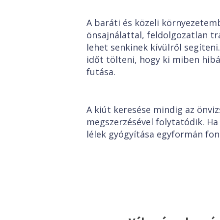
A baráti és közeli környezetemb
önsajnálattal, feldolgozatlan 
lehet senkinek kívülről segíteni.
időt tölteni, hogy ki miben hib
futása.
A kiút keresése mindig az önvi
megszerzésével folytatódik. Ha
lélek gyógyítása egyformán font