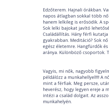
Edzőterem. Hajnali órákban. Van
napos átlagban sokkal több nő 
hanem lelkileg is erősödik. A s
Sok lelki bajokat javító lehető
Családállítás. Hány férfi kutatja
gyakrabban. Meditáció? Sok nő k
egész életemre. Hangfürdők és 
aránya. Különböző csoportok. T
Vagyis, mi nők, nagyobb figyel
példálózz a munkahellyel!!!! A
mint a férfiak. Meg persze, utá
heverész, hogy legyen ereje a 
intézi a család dolgait. Az assz
munkahelyén.