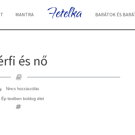
Fetelka
ET
MANTRA
BARÁTOK ÉS BAR
érfi és nő
Nincs hozzászólás
Ép testben boldog élet