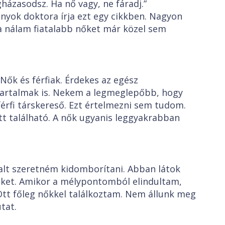
gházasodsz. Ha nő vagy, ne fáradj.”
nyok doktora írja ezt egy cikkben. Nagyon
a nálam fiatalabb nőket már közel sem
Nők és férfiak. Érdekes az egész
artalmak is. Nekem a legmeglepőbb, hogy
érfi társkereső. Ezt értelmezni sem tudom.
tt található. A nők ugyanis leggyakrabban
dalt szeretném kidomborítani. Abban látok
eket. Amikor a mélypontomból elindultam,
tt főleg nőkkel találkoztam. Nem állunk meg
tat.