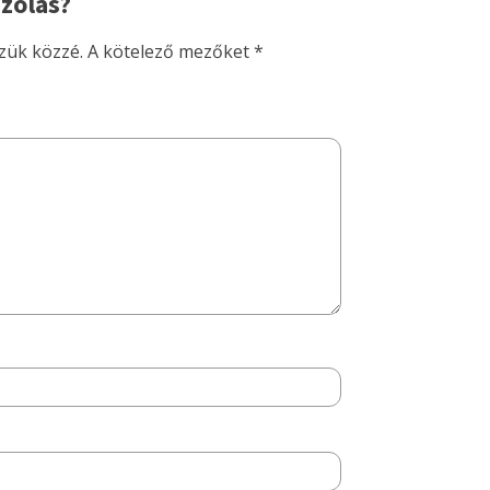
zólás?
zük közzé.
A kötelező mezőket
*