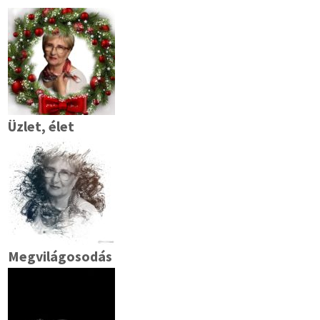
Üzlet, élet
Megvilágosodás