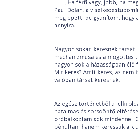
„Ha férfi vagy, jobb, ha me
Paul Dolan, a viselkedéstudomá
meglepett, de gyanítom, hogy 
annyira.
Nagyon sokan keresnek társat. 
mechanizmusa és a mögöttes t
nagyon sok a házasságban élő f
Mit keres? Amit keres, az nem i
valóban társat keresnek.
Az egész történetből a lelki ol
hatalmas és sorsdöntő eltérés
próbálkoztam sok mindennel. O
bénultan, hanem keressük a kiu