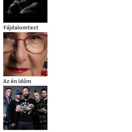
Fájdalomtest
Az én időm