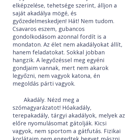
elképzelése, tehetsége szerint, álljon a
saját akadálya mögé, és
győzedelmeskedjen! Hát! Nem tudom.
Csavaros eszem, gubancos
gondolkodásom azonnal fordít is a
mondaton. Az élet nem akadályokat állít,
hanem feladatokat. Sokkal jobban
hangzik. A legyőzéssel meg egyéni
gondjaim vannak, mert nem akarok
legyőzni, nem vagyok katona, én
megoldás párti vagyok.
Akadály. Nézd meg a
szómagyarázatot! Hóakadály,
terepakadály, tárgyi akadályok, melyek az
előre nyomulásomat gátolják. Kicsi
vagyok, nem sportom a gátfutás. Fizikai
korlátaim nem engedtek hegyet mászni,