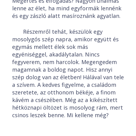
Megértés és elfogadás? Nagyon unalmas
lenne az élet, ha mind egyformák lennénk
és egy zászló alatt masíroznánk agyatlan.
Részemről tehát, készülök egy
mosolygós szép napra, amikor együtt és
egymás mellett élek sok más
egyéniséggel, akadálytalan. Nincs
fegyverem, nem harcolok. Megengedem
magamnak a boldog napot. Hisz annyi
szép dolog van az életben! Hálával van tele
a szívem. A kedves figyelme, a családom
szeretete, az otthonom békéje, a finom
kávém a csészében. Még az a kikészített
hétköznapi öltözet is mosolyog rám, mert
csinos leszek benne. Mi kellene még?