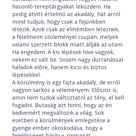
hasonló tereptárgyakat leküzdeni. Ha
pedig átvitt értelmű az akadály, hát arról
mind tudjuk, hogy csak a fejünkben
létezik. Azok csak az elmémben léteznek,
a félelmeim szüleményei csupán, melyek
valami szerzett blokk miatt állják az utam.
Ha engedem. A kis lépések híve vagyok,
nekem ez vált be. Sosem nagy durranással
haladok előre, hanem kicsi és biztos
lépésekkel.
A körülmény is egy fajta akadály, de erről
nagyon sarkos a véleményem. Először is,
amin nem tudok változtatni az tény, el kell
fogadni. Butaság azt hinni, hogy az én
kedvemért megváltozik a világ. Sok
esetben a körülmények emlegetése a
gyenge ember okoskodása, hogy a
felelősséget hárítsa, önmagát