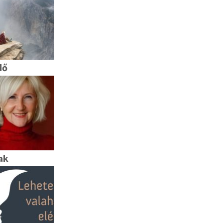
dő
ak