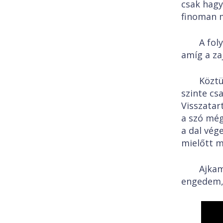
csak hagy
finoman 
A fol
amíg a zaj
Köztü
szinte csa
Visszatar
a szó még
a dal vége
mielőtt m
Ajka
engedem, 