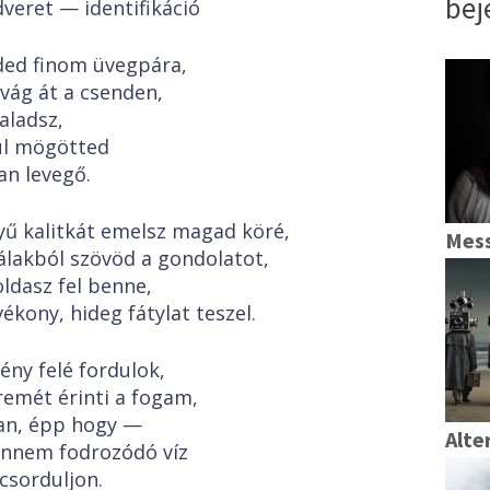
bej
veret — identifikáció
ed finom üvegpára,
 vág át a csenden,
aladsz,
l mögötted
an levegő.
ű kalitkát emelsz magad köré,
Mes
álakból szövöd a gondolatot,
oldasz fel benne,
vékony, hideg fátylat teszel.
fény felé fordulok,
emét érinti a fogam,
an, épp hogy —
Alte
ennem fodrozódó víz
csorduljon.