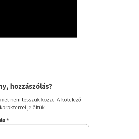
y, hozzászólás?
címet nem tesszük közzé.
A kötelező
karakterrel jelöltük
lás
*