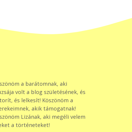
szönöm a barátomnak, aki
zsája volt a blog születésének, és
torít, és lelkesít! Köszönöm a
erekeimnek, akik támogatnak!
szönöm Lizának, aki megéli velem
eket a történeteket!