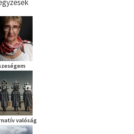
egyzések
szeségem
rnatív valóság