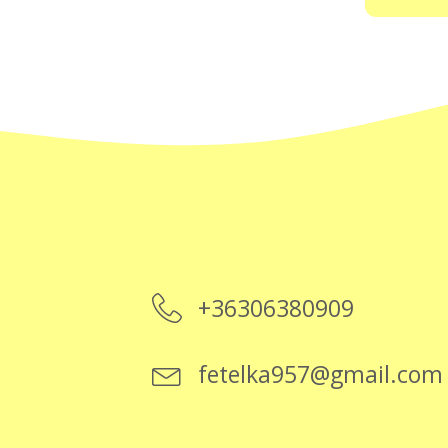
+36306380909
fetelka957@gmail.com