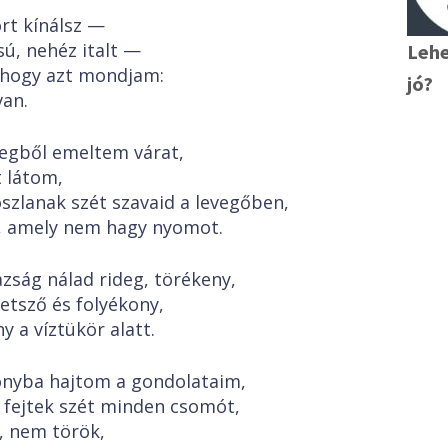
rt kínálsz —
sú, nehéz italt —
Lehe
 hogy azt mondjam:
jó?
an.
egből emeltem várat,
t látom,
szlanak szét szavaid a levegőben,
, amely nem hagy nyomot.
azság nálad rideg, törékeny,
etsző és folyékony,
y a víztükör alatt.
nyba hajtom a gondolataim,
fejtek szét minden csomót,
, nem török,