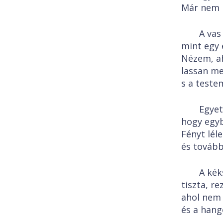
Már nem 
A vas
mint egy 
Nézem, a
lassan me
s a teste
Egyet
hogy egy
Fényt lél
és tovább
A kék
tiszta, re
ahol nem 
és a hang