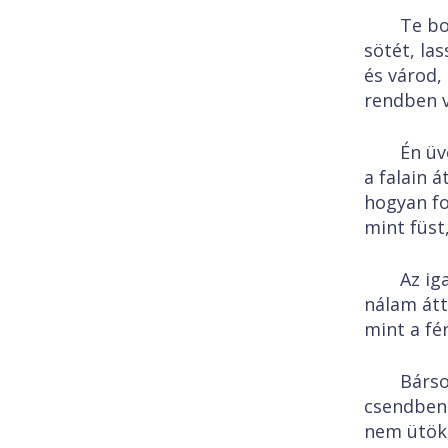
Te bo
sötét, las
és várod,
rendben v
Én üv
a falain á
hogyan fo
mint füst
Az ig
nálam átt
mint a fén
Bárso
csendben 
nem ütök