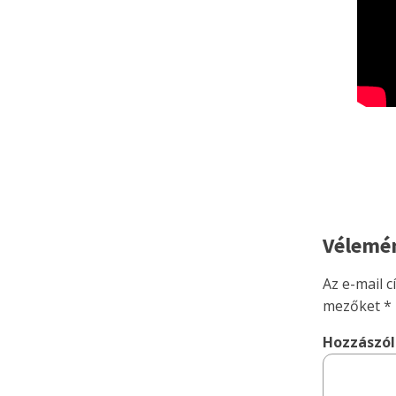
Vélemén
Az e-mail 
mezőket
*
Hozzászó