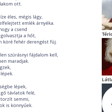
lakom ott.
 íze éles, mégis lágy,
elfelejtett emlék árnyéka.
hogy a csend
Téri
golvasztja a hőt,
m köré fehér derengést fúj.
len szúrásnyi fájdalom kell,
ben maradjak.
egzek,
lépek.
Látl
ségbe lépek,
zgő távlatok felé,
torzít semmi,
ok is könnyűek.