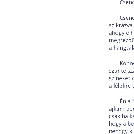
Csend
Csend
szikrázva
ahogy elh
megrezdü
a hangtal
Könny
szürke sz
színeket 
a lélekre 
Én a 
ajkam per
csak halk
hogy a b
nehogy ki