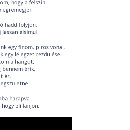
om, hogy a felszín
megremegjen.
yó hadd folyjon,
 lassan elsimul.
nk egy finom, piros vonal,
k egy lélegzet rezdülése.
tom a hangot,
 bennem érik,
t ér,
egszületne.
mba harapva
hogy elillanjon.