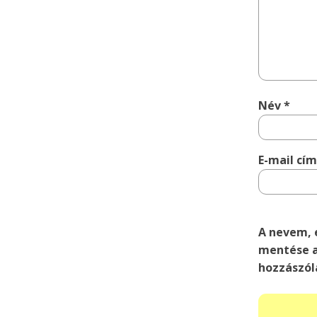
Név
*
E-mail cí
A nevem, 
mentése a
hozzászól