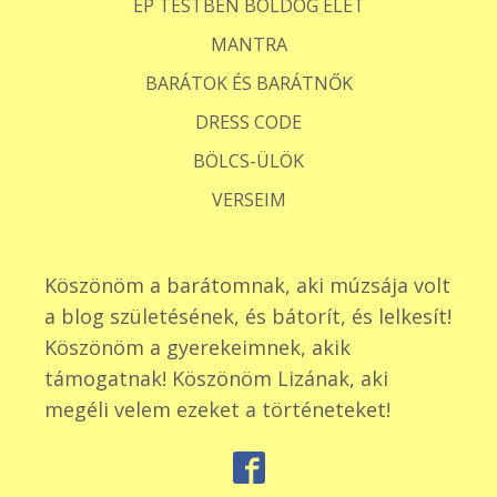
ÉP TESTBEN BOLDOG ÉLET
MANTRA
BARÁTOK ÉS BARÁTNŐK
DRESS CODE
BÖLCS-ÜLÖK
VERSEIM
Köszönöm a barátomnak, aki múzsája volt
a blog születésének, és bátorít, és lelkesít!
Köszönöm a gyerekeimnek, akik
támogatnak! Köszönöm Lizának, aki
megéli velem ezeket a történeteket!