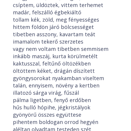
csíptem, üldöztek, vittem terhemet
madár, felszálló égbekiáltó
tollam kék, zöld, meg fényességes
hittem földön járó bölcsességet
tibetben asszony, kavartam teát
imamalom tekerő szerzetes
vagy nem voltam tibetben semmisem
inkább maszáj, kurta körülmetélt
kaktusszal, feltűnő öltözékben
öltöttem kéket, drágán díszített
gyöngysorokat nyakamban viseltem
talán, ennyisem, növény a kertben
illatozó sárga virág, fűszál
pálma ligetben, fenyő erdőben
hűs hulló hópihe, jégkristályok
gyönyörű összes együttese
pihentem boldogan orrod hegyén
aléltan olvadtam testeden szét