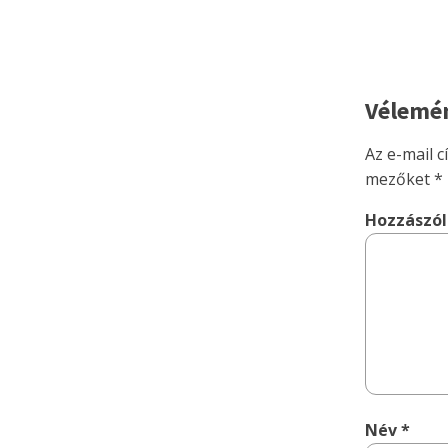
Vélemén
Az e-mail 
mezőket
*
Hozzászó
Név
*