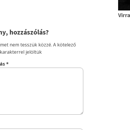
Virr
y, hozzászólás?
címet nem tesszük közzé.
A kötelező
karakterrel jelöltük
lás
*