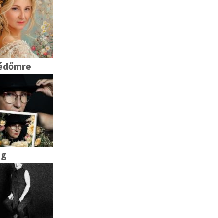
védőmre
ag