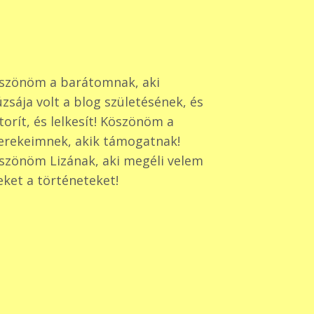
szönöm a barátomnak, aki
zsája volt a blog születésének, és
torít, és lelkesít! Köszönöm a
erekeimnek, akik támogatnak!
szönöm Lizának, aki megéli velem
eket a történeteket!