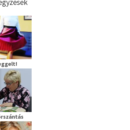
egyzések
eggelt!
rszántás