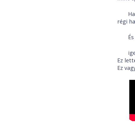
Ha
régi h
És
ig
Ez let
Ez vag