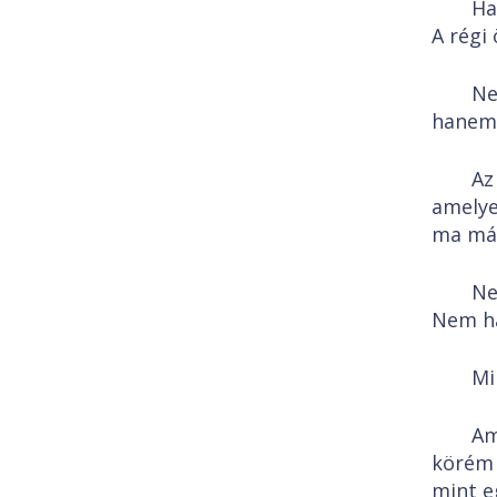
Ha
A régi
Ne
hanem
Az
amelye
ma már
Ne
Nem ha
Mi
Am
körém 
mint e