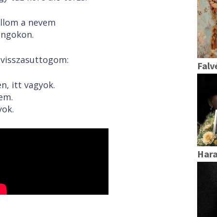
llom a nevem
angokon.
 visszasuttogom:
Fal
en, itt vagyok.
tem.
yok.
Har