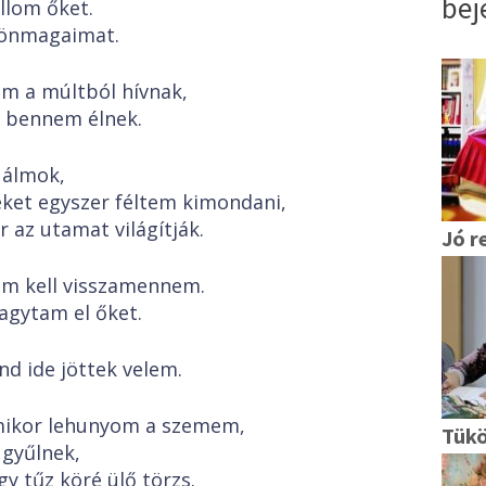
bej
llom őket.
 önmagaimat.
m a múltból hívnak,
 bennem élnek.
 álmok,
ket egyszer féltem kimondani,
 az utamat világítják.
Jó r
m kell visszamennem.
gytam el őket.
nd ide jöttek velem.
ikor lehunyom a szemem,
Tükö
gyűlnek,
gy tűz köré ülő törzs.