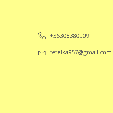
+36306380909
fetelka957@gmail.com