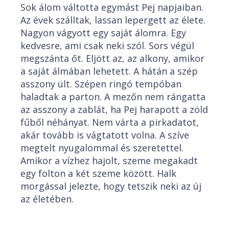
Sok álom váltotta egymást Pej napjaiban.
Az évek szálltak, lassan lepergett az élete.
Nagyon vágyott egy saját álomra. Egy
kedvesre, ami csak neki szól. Sors végül
megszánta őt. Eljött az, az alkony, amikor
a saját álmában lehetett. A hátán a szép
asszony ült. Szépen ringó tempóban
haladtak a parton. A mezőn nem rángatta
az asszony a zablát, ha Pej harapott a zöld
fűből néhányat. Nem várta a pirkadatot,
akár tovább is vágtatott volna. A szíve
megtelt nyugalommal és szeretettel.
Amikor a vízhez hajolt, szeme megakadt
egy folton a két szeme között. Halk
morgással jelezte, hogy tetszik neki az új
az életében.