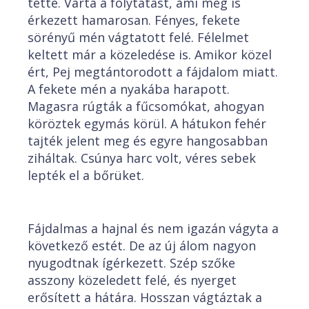
tette. Várta a folytatást, ami meg is
érkezett hamarosan. Fényes, fekete
sörényű mén vágtatott felé. Félelmet
keltett már a közeledése is. Amikor közel
ért, Pej megtántorodott a fájdalom miatt.
A fekete mén a nyakába harapott.
Magasra rúgták a fűcsomókat, ahogyan
köröztek egymás körül. A hátukon fehér
tajték jelent meg és egyre hangosabban
ziháltak. Csúnya harc volt, véres sebek
lepték el a bőrüket.
Fájdalmas a hajnal és nem igazán vágyta a
következő estét. De az új álom nagyon
nyugodtnak ígérkezett. Szép szőke
asszony közeledett felé, és nyerget
erősített a hátára. Hosszan vágtáztak a