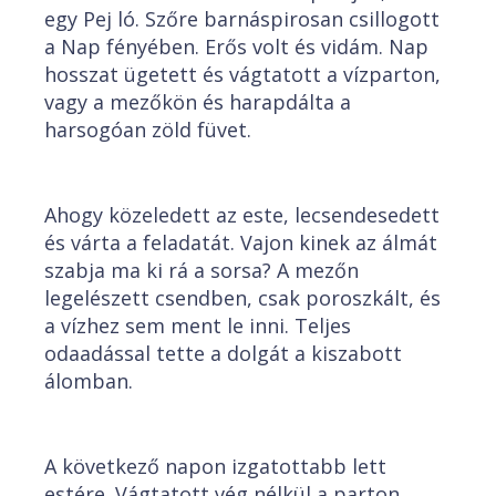
egy Pej ló. Szőre barnáspirosan csillogott
a Nap fényében. Erős volt és vidám. Nap
hosszat ügetett és vágtatott a vízparton,
vagy a mezőkön és harapdálta a
harsogóan zöld füvet.
Ahogy közeledett az este, lecsendesedett
és várta a feladatát. Vajon kinek az álmát
szabja ma ki rá a sorsa? A mezőn
legelészett csendben, csak poroszkált, és
a vízhez sem ment le inni. Teljes
odaadással tette a dolgát a kiszabott
álomban.
A következő napon izgatottabb lett
estére. Vágtatott vég nélkül a parton.