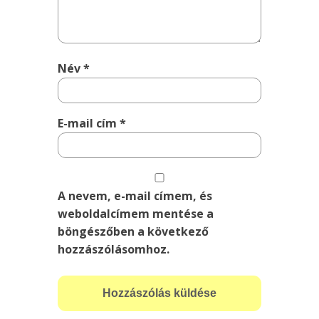
Név
*
E-mail cím
*
A nevem, e-mail címem, és
weboldalcímem mentése a
böngészőben a következő
hozzászólásomhoz.