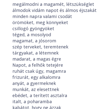
megálmodni a magamét, létszükséglet
álmodok vidám napot és álmos éjszakát
minden napra valami csodát
örömöket, meg könnyeket
csillogó gyöngyöket
téged, a mosolyod
magamat, a jósorom
szép terveket, teremtenek
tárgyakat, a létemnek
madarat, a magas égre
Napot, a felhők tetejére
ruhát csak úgy, magamra
frizurát, egy alkalomra
anyát, a gyermeknek
munkát, az elesettnek
ebédet, a terített asztalra
italt, a poharamba
kabátot, hogy ne ázzak