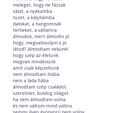
meleget, hogy ne fázzak
sálat, a nyakamba
tüzet, a kályhámba
dalokat, a hangomnak
terheket, a vállamra
álmodok, mert álmodni jó
hogy, megvalósuljon a jó
látod? álmodtam nekünk!
hogy szép az életünk
megvan mindenünk
amit csak képzeltünk
nem álmodtam hiába
nem a láda fiába
álmodtam szép családot
szerelmet, boldog világot
ha nem álmodtam volna
és nem váltom mind valóra
semmi ilyen gyönyörű nem volna