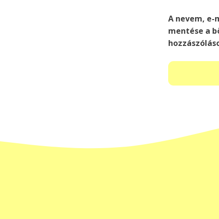
A nevem, e-
mentése a b
hozzászólás