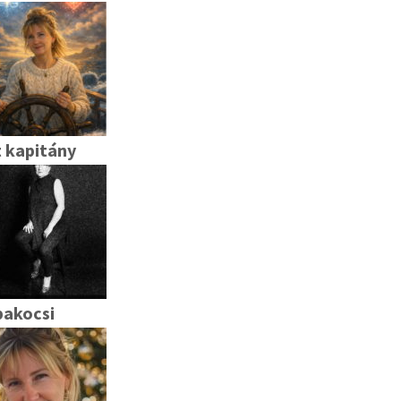
 kapitány
akocsi