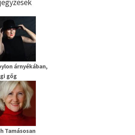
jegyzések
ylon árnyékában,
ági gőg
eh Tamásosan