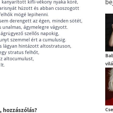
be
 kanyarított kifli-vékony nyaka köré,
arisnyát húzott és abban csoszogott
felhők mögé lepihenni.
em derengett az égen, minden sötét,
s unalmas, ágymelegre vágyott.
, ágrügyező szellős napokig,
unyt szemmel ért a cumulusig.
s lágyan hintázott altostratuson,
gy stratus felhőt,
Bab
az altocumulust,
vil
lt.
 hozzászólás?
Cs