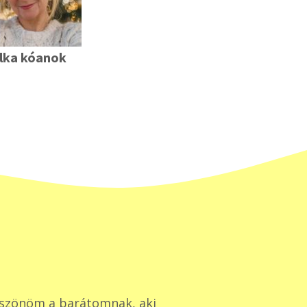
lka kóanok
szönöm a barátomnak, aki