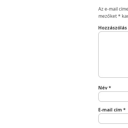
Az e-mail cím
mezőket
*
kar
Hozzászólá
Név
*
E-mail cím
*