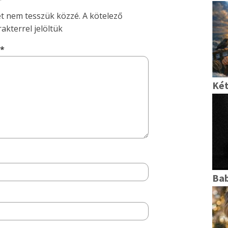
et nem tesszük közzé.
A kötelező
akterrel jelöltük
s
*
Két
Bab