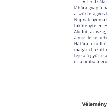
A Hold sálat
lábára gyapjú h
a szürkefagyos 
Napnak nyoma s
fakófénytelen é
Aludni tavaszig
álmos lelke beh
Hátára feküdt é
magára húzott e
feje alá gyűrte 
és álomba merü
Vélemény,