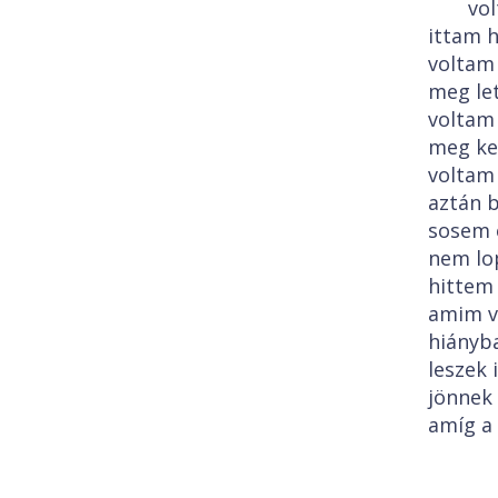
vo
ittam h
voltam
meg let
voltam
meg kev
voltam 
aztán 
sosem 
nem lop
hittem 
amim v
hiányb
leszek
jönnek 
amíg a