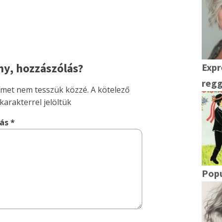
y, hozzászólás?
Expr
regg
címet nem tesszük közzé.
A kötelező
karakterrel jelöltük
lás
*
Pop