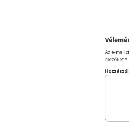
Vélemén
Az e-mail 
mezőket
*
Hozzászó