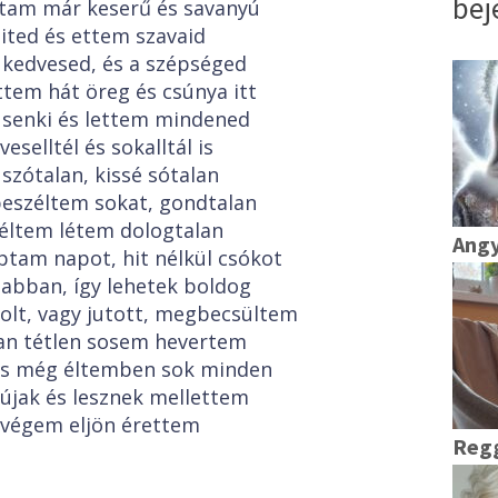
bej
ltam már keserű és savanyú
ited és ettem szavaid
 kedvesed, és a szépséged
tem hát öreg és csúnya itt
 senki és lettem mindened
eselltél és sokalltál is
szótalan, kissé sótalan
beszéltem sokat, gondtalan
éltem létem dologtalan
Angy
tam napot, hit nélkül csókot
abban, így lehetek boldog
olt, vagy jutott, megbecsültem
an tétlen sosem hevertem
 is még éltemben sok minden
újak és lesznek mellettem
 végem eljön érettem
Reg