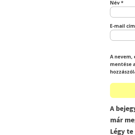
Név
*
E-mail cí
A nevem, 
mentése a
hozzászól
A bejeg
már meg
Légy te 