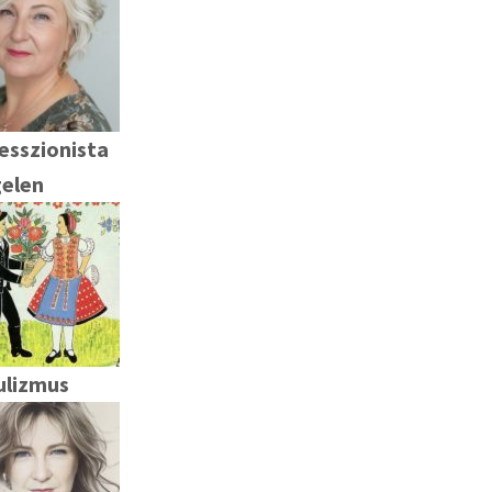
esszionista
elen
ulizmus