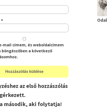
Oda
m
*
e-mail címem, és weboldalcímem
 böngészőben a következő
ásomhoz.
yzéshez az első hozzászólás
érkezett.
a második, aki folytatja!