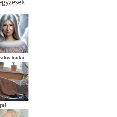
egyzések
alos haiku
gel