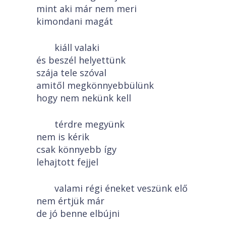
mint aki már nem meri
kimondani magát
kiáll valaki
és beszél helyettünk
szája tele szóval
amitől megkönnyebbülünk
hogy nem nekünk kell
térdre megyünk
nem is kérik
csak könnyebb így
lehajtott fejjel
valami régi éneket veszünk elő
nem értjük már
de jó benne elbújni