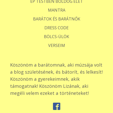
ÉP TESTBEN BOLDOG ÉLET
MANTRA
BARÁTOK ÉS BARÁTNŐK
DRESS CODE
BÖLCS-ÜLÖK
VERSEIM
Köszönöm a barátomnak, aki múzsája volt
a blog születésének, és bátorít, és lelkesít!
Köszönöm a gyerekeimnek, akik
támogatnak! Köszönöm Lizának, aki
megéli velem ezeket a történeteket!