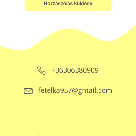
+36306380909
fetelka957@gmail.com