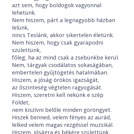
azt sem, hogy boldogok vagyonnal
lehetünk.
Nem hiszem, párt a legnagyobb házban
lelünk,
nincs Teslánk, akkor sikertelen életünk.
Nem hiszem, hogy csak gyarapodni
születtünk,
főleg, ha az mind csak a zsebünkbe kerül.
Nem, tárgyak csodálatos sokaságában,
embertelen gyűjtögetés hatalmában.
Hiszem, a jóság örökös igazságát,
az őszinteség végtelen ragyogását.
Hiszem, szeretni kell nekünk e szép
Földet,
nem kiszívni belőle minden göröngyet.
Hiszek benned, velem fényes az aurád,
lelked velem magas rezgéssel muzsikál.
Hiszem, jóságra és békére születtünk,