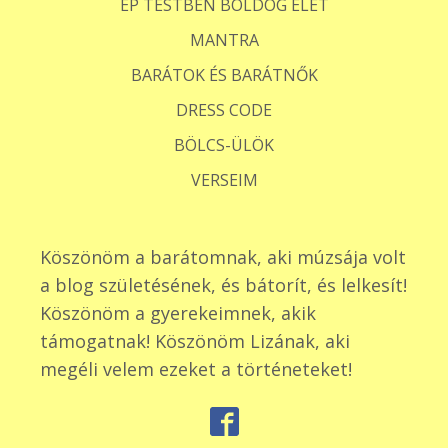
ÉP TESTBEN BOLDOG ÉLET
MANTRA
BARÁTOK ÉS BARÁTNŐK
DRESS CODE
BÖLCS-ÜLÖK
VERSEIM
Köszönöm a barátomnak, aki múzsája volt
a blog születésének, és bátorít, és lelkesít!
Köszönöm a gyerekeimnek, akik
támogatnak! Köszönöm Lizának, aki
megéli velem ezeket a történeteket!