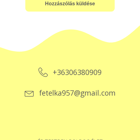
+36306380909
fetelka957@gmail.com