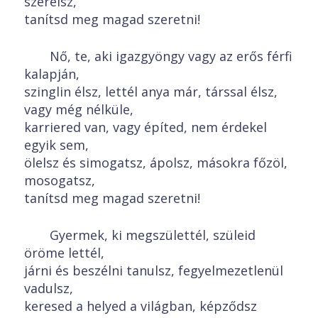
szerelsz,
tanítsd meg magad szeretni!
Nő, te, aki igazgyöngy vagy az erős férfi
kalapján,
szinglin élsz, lettél anya már, társsal élsz,
vagy még nélküle,
karriered van, vagy építed, nem érdekel
egyik sem,
ölelsz és simogatsz, ápolsz, másokra főzöl,
mosogatsz,
tanítsd meg magad szeretni!
Gyermek, ki megszülettél, szüleid
öröme lettél,
járni és beszélni tanulsz, fegyelmezetlenül
vadulsz,
keresed a helyed a világban, képződsz