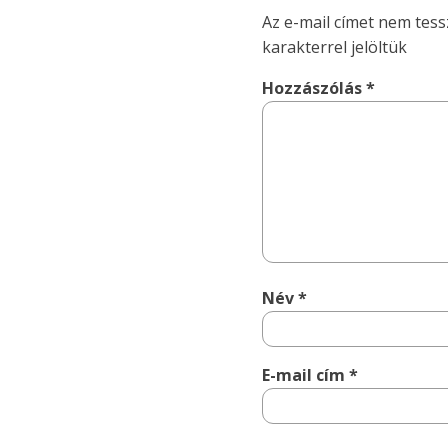
Az e-mail címet nem tess
karakterrel jelöltük
Hozzászólás
*
Név
*
E-mail cím
*