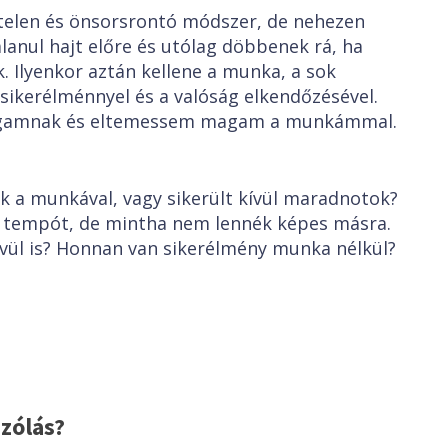
telen és önsorsrontó módszer, de nehezen
anul hajt előre és utólag döbbenek rá, ha
. Ilyenkor aztán kellene a munka, a sok
ikerélménnyel és a valóság elkendőzésével.
agamnak és eltemessem magam a munkámmal.
ok a munkával, vagy sikerült kívül maradnotok?
tempót, de mintha nem lennék képes másra.
ívül is? Honnan van sikerélmény munka nélkül?
zólás?