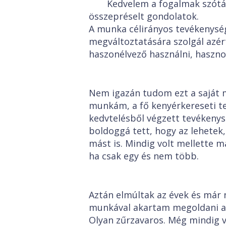
Kedvelem a fogalmak szótá
összepréselt gondolatok.
A munka célirányos tevékenység
megváltoztatására szolgál azér
haszonélvező használni, hasznos
Nem igazán tudom ezt a saját m
munkám, a fő kenyérkereseti t
kedvtelésből végzett tevékenys
boldoggá tett, hogy az lehetek,
mást is. Mindig volt mellette m
ha csak egy és nem több.
Aztán elmúltak az évek és már 
munkával akartam megoldani a 
Olyan zűrzavaros. Még mindig 