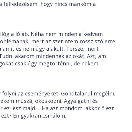
a felfedezésem, hogy nincs mankóm a
ilóg a lóláb. Néha nem minden a kedvem
oblémának, mert az szerintem rossz szó erre.
lamit és nem úgy alakult. Persze, mert
. Tudni akarom mindennek az okát. Azt, ami
lgokat csak úgy megtörténni, de nekem
folyni az eseményeket. Gondtalanul megélni.
nekem muszáj okoskodni. Agyalgatni és
or ez lesz majd…. Ha azt mondom, akkor ő ezt
ezt? Én gyakran csinálom.