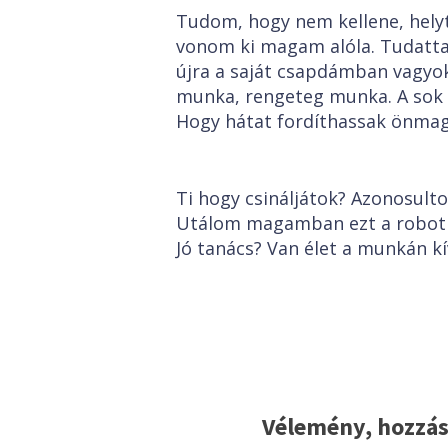
Tudom, hogy nem kellene, hely
vonom ki magam alóla. Tudattal
újra a saját csapdámban vagyok
munka, rengeteg munka. A sok s
Hogy hátat fordíthassak önm
Ti hogy csináljátok? Azonosult
Utálom magamban ezt a robot 
Jó tanács? Van élet a munkán k
Vélemény, hozzás