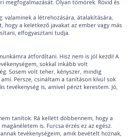
ri megfogalmazását. Olyan tömörek. Rövid és
: valaminek a létrehozására, átalakítására,
t, hogy a keletkező javakat az ember vagy más
ítani, elfogyasztani tudja.
unkámra átfordítani. Hisz nem is jól kezdi! A
evékenységem, sokkal inkább volt
ég. Sosem volt teher, kényszer, mindig
 ami. Persze, csináltam a tanításon kívül sok
ás tevékenység is, amivel pénzt kerestem. Jó,
nem tanítok. Rá kellett döbbennem, hogy a
magánéletem is. Furcsa érzés ez az egész.
vannak tevékenységeim, amik bevételt hoznak,