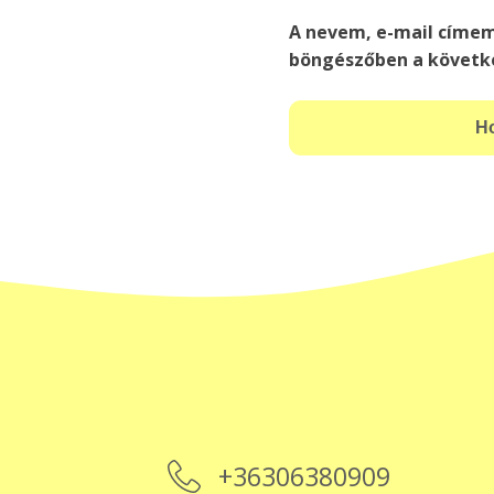
A nevem, e-mail címe
böngészőben a követk
+36306380909