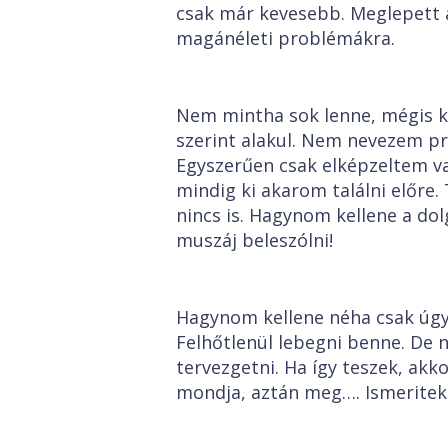
csak már kevesebb. Meglepett 
magánéleti problémákra.
Nem mintha sok lenne, mégis k
szerint alakul. Nem nevezem pr
Egyszerűen csak elképzeltem va
mindig ki akarom találni előre
nincs is. Hagynom kellene a do
muszáj beleszólni!
Hagynom kellene néha csak úgy 
Felhőtlenül lebegni benne. De 
tervezgetni. Ha így teszek, akk
mondja, aztán meg…. Ismeritek 