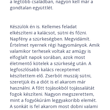
a legtöbb családban, nagyon kell már a
gondtalan együttlét.
Készülök én is. Kellemes feladat
elkészíteni a kalácsot, sütni és főzni.
Napfény a szürkeségben. Megvidámít.
Értelmet nyernek régi hagyományok. Amik
valamikor terhesek voltak az amúgy is
elfoglalt napok sorában, azok most
életmentő kötelek a szürkeség után. A
legfoszlósabb kalács receptemet
készítettem elő. Zserbót muszáj sütni,
szeretjük és a diót is el akarom már
használni. A főtt tojásokból tojássalátát
fogok készíteni. Nagyon megszerettem,
mint a fogyókúrám leggyakoribb elemét.
A sonkát is fel akarom most dobni valami