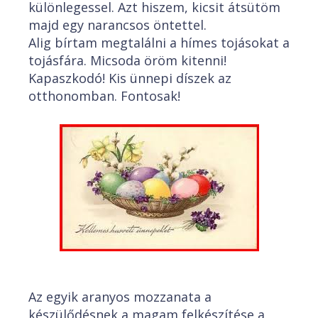
különlegessel. Azt hiszem, kicsit átsütöm
majd egy narancsos öntettel.
Alig bírtam megtalálni a hímes tojásokat a
tojásfára. Micsoda öröm kitenni!
Kapaszkodó! Kis ünnepi díszek az
otthonomban. Fontosak!
Az egyik aranyos mozzanata a
készülődésnek a magam felkészítése a