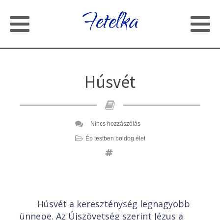
Fetelka
Húsvét
Nincs hozzászólás
Ép testben boldog élet
Húsvét a kereszténység legnagyobb
ünnepe. Az Újszövetség szerint Jézus a