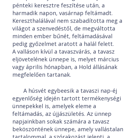
pénteki keresztre feszítése után, a
harmadik napon, vasárnap feltámadt.
Kereszthalálával nem szabadította meg a
világot a szenvedéstől, de megváltotta
minden ember bűnét, feltámadásával
pedig győzelmet aratott a halál felett.
A valláson kívül a tavaszvárás, a tavasz
eljövetelének ünnepe is, melyet március
vagy április hónapban, a Hold állásának
megfelelően tartanak.
A húsvét egybeesik a tavaszi nap-éj
egyenlőség idején tartott termékenységi
ünnepekkel is, amelyek eleme a
feltámadás, az újjászületés. Az ünnep
napjainkban sokak számára a tavasz
beköszöntének ünnepe, amely vallástalan
tartalommal, a szórakozást jelenti, a