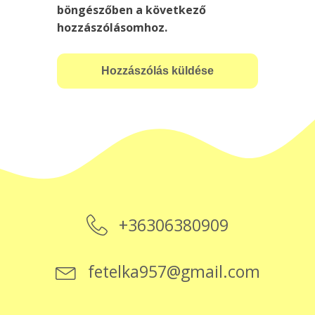
böngészőben a következő
hozzászólásomhoz.
+36306380909
fetelka957@gmail.com