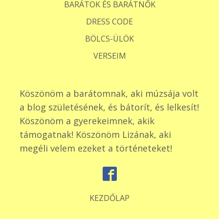
BARÁTOK ÉS BARÁTNŐK
DRESS CODE
BÖLCS-ÜLÖK
VERSEIM
Köszönöm a barátomnak, aki múzsája volt
a blog születésének, és bátorít, és lelkesít!
Köszönöm a gyerekeimnek, akik
támogatnak! Köszönöm Lizának, aki
megéli velem ezeket a történeteket!
KEZDŐLAP