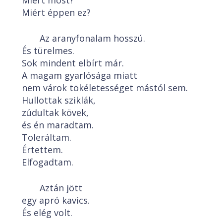
Miért most?
Miért éppen ez?
Az aranyfonalam hosszú.
És türelmes.
Sok mindent elbírt már.
A magam gyarlósága miatt
nem várok tökéletességet mástól sem.
Hullottak sziklák,
zúdultak kövek,
és én maradtam.
Toleráltam.
Értettem.
Elfogadtam.
Aztán jött
egy apró kavics.
És elég volt.