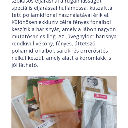
szokásos eljárásnál a rugalmasságot
speciális eljárással hullámossá, kuszálttá
tett poliamidfonal használatával érik el.
Különösen exkluzív célra fényes fonalból
készítik a harisnyát, amely a lábon nagyon
mutatósan csillog. Az „üvegnylon” harisnya
rendkívül vékony, fényes, áttetsző
poliamidfonalból, sarok- és orrerősítés
nélkül készül, amely alatt a körömlakk is
jól látható.