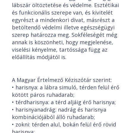
lábszár öltöztetése és védelme. Esztétikai
és funkcionális szerepe van, és kivitelét
egyrészt a mindenkori divat, másrészt a
betöltendő védelmi illetve egészségügyi
szerep határozza meg. Sokféleségét még
annak is köszönheti, hogy megjelenése,
viselési kényelme, tartóssága függ az
előállítás módjától is.
A Magyar Értelmező Kéziszótár szerint:
• harisnya: a lábra simuló, térden felül érő
kötött páros ruhadarab;
• térdharisnya: a térd aljáig érő harisnya;
• harisnyanadrág: nadrág és harisnya
kombinációjából álló ruhadarab;
• zokni: térden alul, bokán felül érő rövid
harisnya;