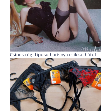
Csinos régi típusú harisnya csíkkal hátul