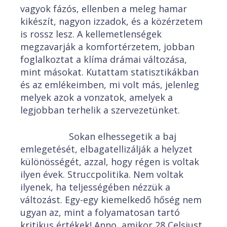
vagyok fázós, ellenben a meleg hamar
kikészít, nagyon izzadok, és a közérzetem
is rossz lesz. A kellemetlenségek
megzavarják a komfortérzetem, jobban
foglalkoztat a klíma drámai változása,
mint másokat. Kutattam statisztikákban
és az emlékeimben, mi volt más, jelenleg
melyek azok a vonzatok, amelyek a
legjobban terhelik a szervezetünket.
Sokan elhessegetik a baj
emlegetését, elbagatellizálják a helyzet
különösségét, azzal, hogy régen is voltak
ilyen évek. Struccpolitika. Nem voltak
ilyenek, ha teljességében nézzük a
változást. Egy-egy kiemelkedő hőség nem
ugyan az, mint a folyamatosan tartó
kritikus értékek! Anno, amikor 28 Celsiust