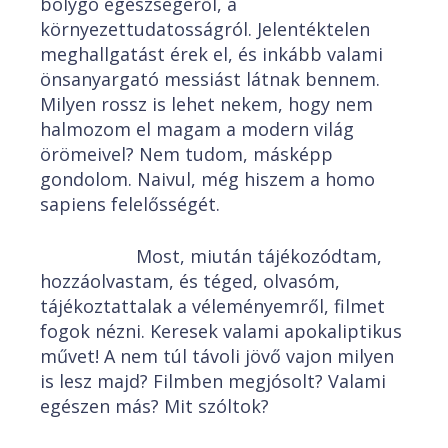
bolygó egészségéről, a
környezettudatosságról. Jelentéktelen
meghallgatást érek el, és inkább valami
önsanyargató messiást látnak bennem.
Milyen rossz is lehet nekem, hogy nem
halmozom el magam a modern világ
örömeivel? Nem tudom, másképp
gondolom. Naivul, még hiszem a homo
sapiens felelősségét.
Most, miután tájékozódtam,
hozzáolvastam, és téged, olvasóm,
tájékoztattalak a véleményemről, filmet
fogok nézni. Keresek valami apokaliptikus
művet! A nem túl távoli jövő vajon milyen
is lesz majd? Filmben megjósolt? Valami
egészen más? Mit szóltok?