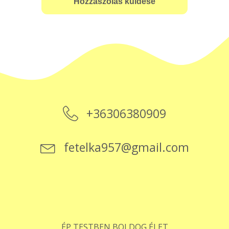
+36306380909
fetelka957@gmail.com
ÉP TESTBEN BOLDOG ÉLET