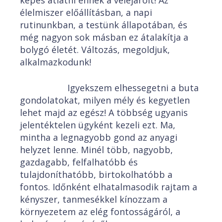
képes átlátni ennek a velejáróit! Az
élelmiszer előállításban, a napi
rutinunkban, a testünk állapotában, és
még nagyon sok másban ez átalakítja a
bolygó életét. Változás, megoldjuk,
alkalmazkodunk!
Igyekszem elhessegetni a buta
gondolatokat, milyen mély és kegyetlen
lehet majd az egész! A többség ugyanis
jelentéktelen ügyként kezeli ezt. Ma,
mintha a legnagyobb gond az anyagi
helyzet lenne. Minél több, nagyobb,
gazdagabb, felfalhatóbb és
tulajdoníthatóbb, birtokolhatóbb a
fontos. Időnként elhatalmasodik rajtam a
kényszer, tanmesékkel kínozzam a
környezetem az elég fontosságáról, a