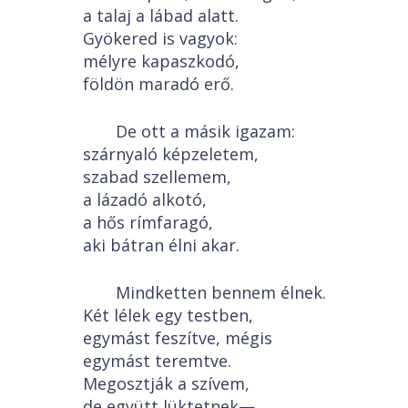
a talaj a lábad alatt.
Gyökered is vagyok:
mélyre kapaszkodó,
földön maradó erő.
De ott a másik igazam:
szárnyaló képzeletem,
szabad szellemem,
a lázadó alkotó,
a hős rímfaragó,
aki bátran élni akar.
Mindketten bennem élnek.
Két lélek egy testben,
egymást feszítve, mégis
egymást teremtve.
Megosztják a szívem,
de együtt lüktetnek—