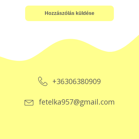
+36306380909
fetelka957@gmail.com