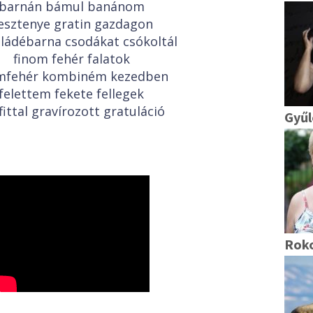
barnán bámul banánom
esztenye gratin gazdagon
ládébarna csodákat csókoltál
finom fehér falatok
mfehér kombiném kezedben
felettem fekete fellegek
fittal gravírozott gratuláció
Gyűl
Rok