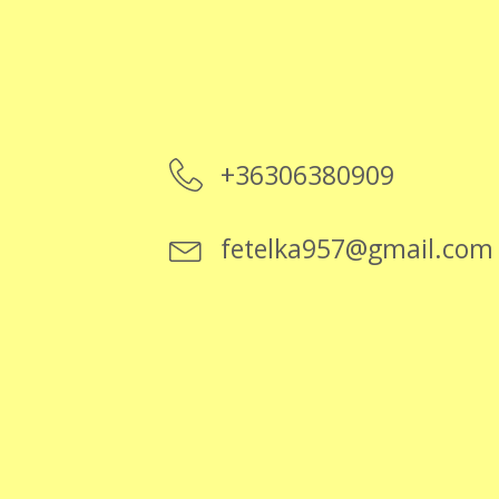
+36306380909
fetelka957@gmail.com