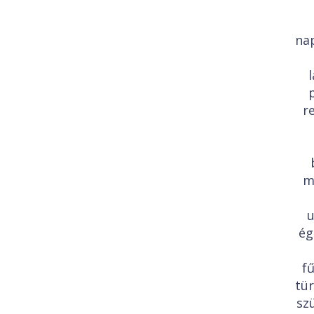
na
r
m
u
ég
f
tü
sz