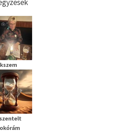
egyzések
ekszem
szentelt
okórám