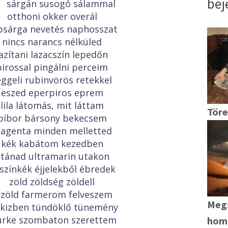
bej
sárgán susogó sálammal
otthoni okker overál
psárga nevetés naphosszat
nincs narancs nélküled
lazítani lazacszín lepedőn
pirossal pingálni perceim
eggeli rubinvörös retekkel
eszed eperpiros eprem
lila látomás, mit láttam
Tör
bíbor bársony bekecsem
agenta minden melletted
kék kabátom kezedben
tánad ultramarin utakon
színkék éjjelekből ébredek
zöld zöldség zöldell
űzöld farmerom felveszem
Meg
rkizben tündöklő tünemény
ürke szombaton szerettem
hom