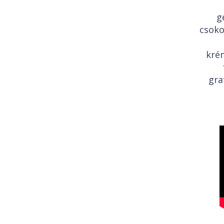
g
csoko
kré
gra