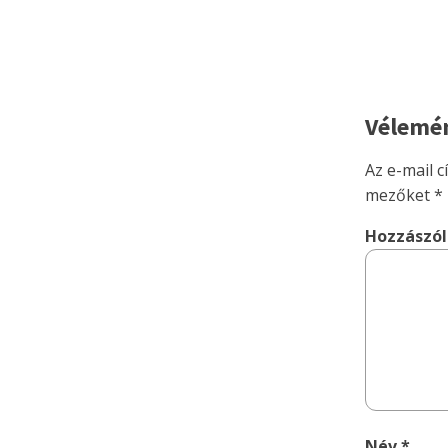
Vélemén
Az e-mail 
mezőket
*
Hozzászó
Név
*