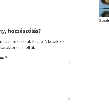
Szü
y, hozzászólás?
címet nem tesszük közzé.
A kötelező
karakterrel jelöltük
lás
*