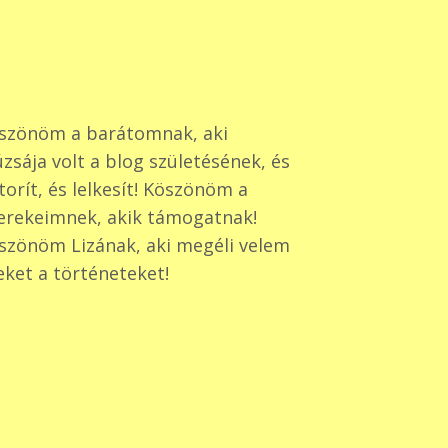
szönöm a barátomnak, aki
zsája volt a blog születésének, és
torít, és lelkesít! Köszönöm a
erekeimnek, akik támogatnak!
szönöm Lizának, aki megéli velem
eket a történeteket!