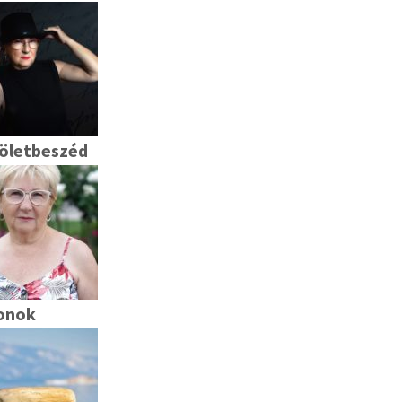
öletbeszéd
onok