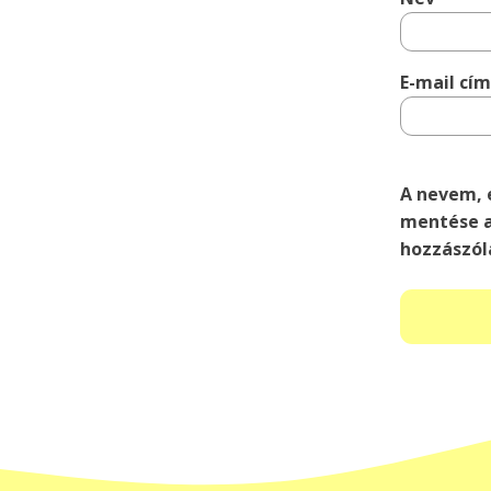
E-mail cí
A nevem, 
mentése a
hozzászól