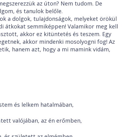
y megszerezzük az úton? Nem tudom. De
lgom, és tanulok belőle.
ok a dolgok, tulajdonságok, melyeket örökül
ládi átkokat semmiképpen! Valamikor meg kell
asztott, akkor ez kitüntetés és teszem. Egy
egetnek, akkor mindenki mosolyogni fog! Az
tik, hanem azt, hogy a mi mamink vidám,
stem és lelkem hatalmában,
tett valójában, az én erőmben,
, és született az elmémben,