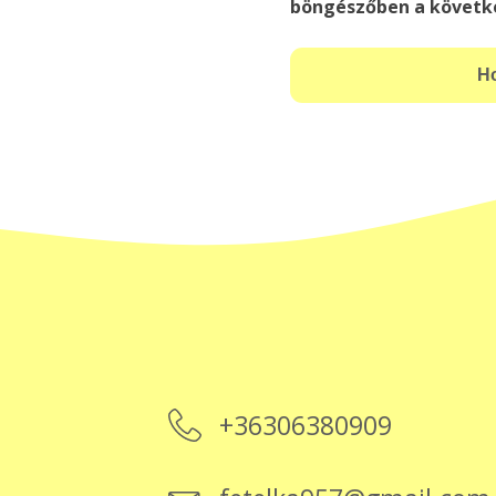
böngészőben a követk
+36306380909