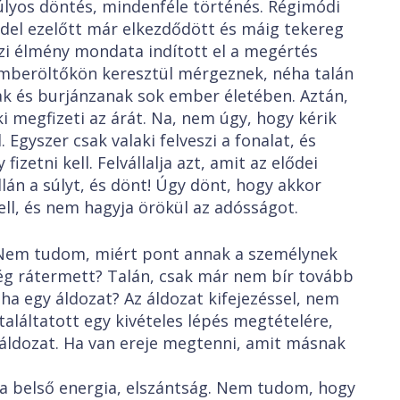
lyos döntés, mindenféle történés. Régimódi
ddel ezelőtt már elkezdődött és máig tekereg
ázi élmény mondata indított el a megértés
emberöltőkön keresztül mérgeznek, néha talán
k és burjánzanak sok ember életében. Aztán,
ki megfizeti az árát. Na, nem úgy, hogy kérik
Egyszer csak valaki felveszi a fonalat, és
 fizetni kell. Felvállalja azt, amit az elődei
lán a súlyt, és dönt! Úgy dönt, hogy akkor
kell, és nem hagyja örökül az adósságot.
Nem tudom, miért pont annak a személynek
lég rátermett? Talán, csak már nem bír tovább
éha egy áldozat? Az áldozat kifejezéssel, nem
aláltatott egy kivételes lépés megtételére,
ldozat. Ha van ereje megtenni, amit másnak
a belső energia, elszántság. Nem tudom, hogy