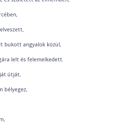
rcében,
elveszett,
lt bukott angyalok közül,
ára lelt és felemelkedett.
át útját,
m bélyegez,
m,