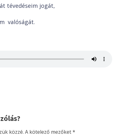
át tévedéseim jogát,
m valóságát.
zólás?
zük közzé.
A kötelező mezőket
*