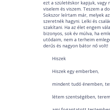
ezt a születéskor kapjuk, vag
viselem és viszem. Teszem a do
Sokszor leírtam már, melyek az
szeretnék hagyni. Lelki és csa
szakítani. Ha az élet engem vál
bizonyos, sok év múlva, ha eml
utódaim, nem a terheim emlege
derűs és nagyon bátor nő volt!
Hiszek
Hiszek egy emberben,
mindent tudó énemben, te
létem szentségében, terem
ami fogantatott testemben