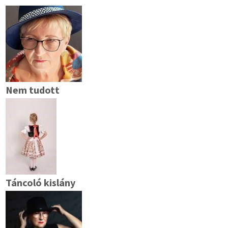
Nem tudott
Táncoló kislány