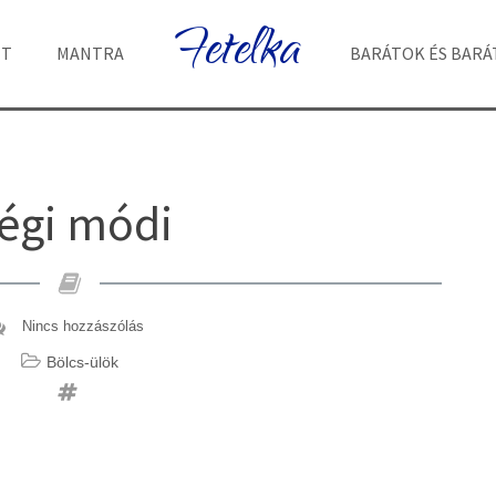
Fetelka
ET
MANTRA
BARÁTOK ÉS BAR
égi módi
Nincs hozzászólás
Bölcs-ülök