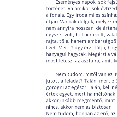
Eseményes napok, sok fajsú
történet. Valamikor sok évtize
a fonala. Egy irodalmi és szính
útján. Vannak dolgok, melyek 
nem annyira hosszan, de ártana
egyszer volt, hol nem volt, vala
rajta, tőle, hanem emberségből. 
fizet. Mert ő úgy érzi, látja, hogy
hanyagul hagytak. Megérzi a vál
most leteszi az asztalra, amit 
Nem tudom, mitől van ez. 
jutott a feladat? Talán, mert e
görögni az egész? Talán, kell n
értek egyet, mert ha méltónak t
akkor inkább megmentő, mint á
nincs, akkor nem az biztosan.
Nem tudom, honnan az erő, az 