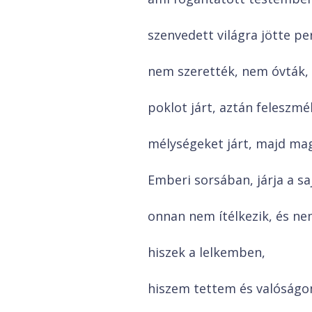
szenvedett világra jötte pe
nem szerették, nem óvták, 
poklot járt, aztán feleszmé
mélységeket járt, majd mag
Emberi sorsában, járja a saj
onnan nem ítélkezik, és ne
hiszek a lelkemben,
hiszem tettem és valóságo