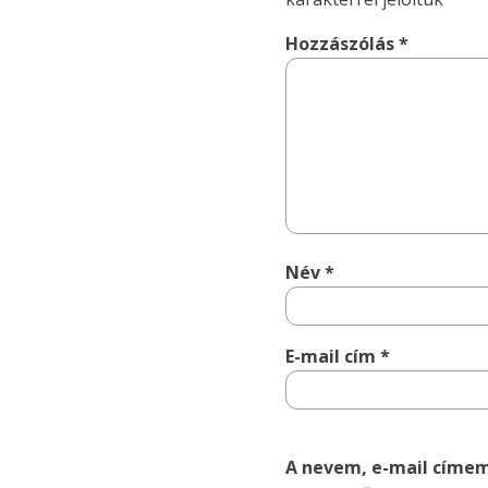
Hozzászólás
*
Név
*
E-mail cím
*
A nevem, e-mail címe