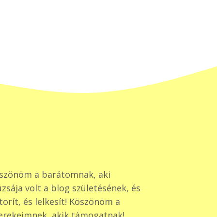
szönöm a barátomnak, aki
zsája volt a blog születésének, és
torít, és lelkesít! Köszönöm a
erekeimnek, akik támogatnak!