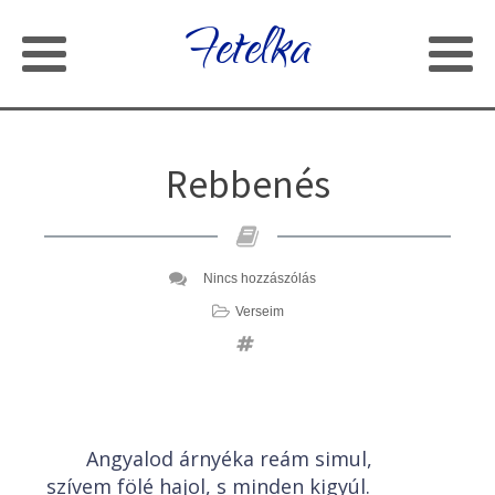
Fetelka
Rebbenés
Nincs hozzászólás
Verseim
Angyalod árnyéka reám simul,
szívem fölé hajol, s minden kigyúl.