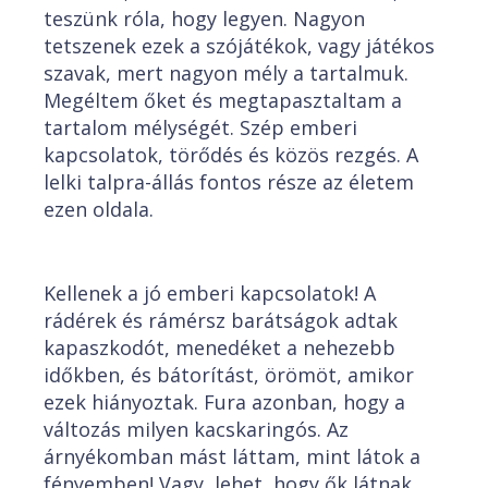
teszünk róla, hogy legyen. Nagyon
tetszenek ezek a szójátékok, vagy játékos
szavak, mert nagyon mély a tartalmuk.
Megéltem őket és megtapasztaltam a
tartalom mélységét. Szép emberi
kapcsolatok, törődés és közös rezgés. A
lelki talpra-állás fontos része az életem
ezen oldala.
Kellenek a jó emberi kapcsolatok! A
rádérek és rámérsz barátságok adtak
kapaszkodót, menedéket a nehezebb
időkben, és bátorítást, örömöt, amikor
ezek hiányoztak. Fura azonban, hogy a
változás milyen kacskaringós. Az
árnyékomban mást láttam, mint látok a
fényemben! Vagy, lehet, hogy ők látnak