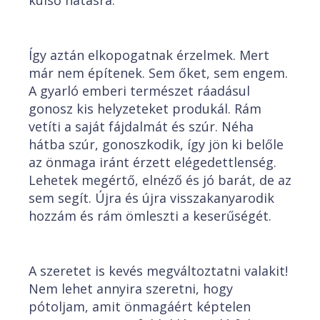
külső hatásra.
Így aztán elkopogatnak érzelmek. Mert
már nem építenek. Sem őket, sem engem.
A gyarló emberi természet ráadásul
gonosz kis helyzeteket produkál. Rám
vetíti a saját fájdalmát és szúr. Néha
hátba szúr, gonoszkodik, így jön ki belőle
az önmaga iránt érzett elégedettlenség.
Lehetek megértő, elnéző és jó barát, de az
sem segít. Újra és újra visszakanyarodik
hozzám és rám ömleszti a keserűségét.
A szeretet is kevés megváltoztatni valakit!
Nem lehet annyira szeretni, hogy
pótoljam, amit önmagáért képtelen