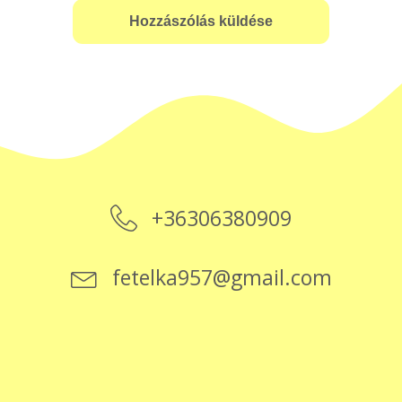
+36306380909
fetelka957@gmail.com