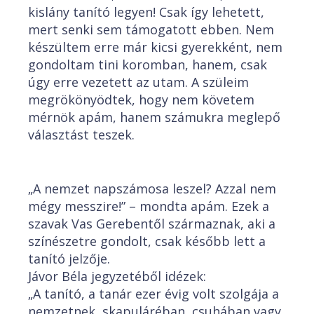
kislány tanító legyen! Csak így lehetett,
mert senki sem támogatott ebben. Nem
készültem erre már kicsi gyerekként, nem
gondoltam tini koromban, hanem, csak
úgy erre vezetett az utam. A szüleim
megrökönyödtek, hogy nem követem
mérnök apám, hanem számukra meglepő
választást teszek.
„A nemzet napszámosa leszel? Azzal nem
mégy messzire!” – mondta apám. Ezek a
szavak Vas Gerebentől származnak, aki a
színészetre gondolt, csak később lett a
tanító jelzője.
Jávor Béla jegyzetéből idézek:
„A tanító, a tanár ezer évig volt szolgája a
nemzetnek, skapuláréban, csuhában vagy