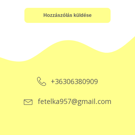
+36306380909
fetelka957@gmail.com