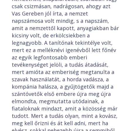
csak csizmásan, nadrágosan, ahogy azt
Vas Gereben jól írta, a nemzet
napszámosa volt mindig, s a napszám,
amit a nemzettől kapott, anyagiakban bár
kicsiny volt, de erkölcsiekben a
legnagyobb. A tanítónak tekintélye volt,
mert ez a melléknévi igenévből lett főnév
az egyik legfontosabb emberi
tevékenységet jelöli, a tudás átadását,
mert amióta az emberiség megtanulta a
szavak használatát, a horda vadásza, a
kompánia halásza, a gyűjtögetők majd a
szántóvetők első embere újra meg újra
elmondta, megmutatta utódainak, a
fiataloknak mindazt, amit a közösség már
tudott. Mert a tudás olyan, mint a kovász,
meg kell őrizni és át kell adni, mert ha
elvész, sokkal nehezebb újra a semmiből