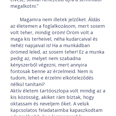
megalkotni.”
Magamra nem illetek jelzőket. Áldás
az életemen a foglalkozásom, mert sosem
volt teher, mindig öröm! Öröm volt a
maga kis terheivel, néha kudarcaival és
nehéz napjaival is! Ha a munkádban
örömed leled, az sosem teher! Ez a munka
pedig az, melyet nem szabadna
kényszerből végezni, mert annyira
fontosak benne az érzelmeid. Nem is
tudom, lehet-e érzelmi elköteleződés
nélkül tanítani?
Aktív életem tartóoszlopa volt mindig az a
kis közösség, akiket rám bíztak, hogy
oktassam és neveljem őket. A velük
kapcsolatos feladataimba kapaszkodtam