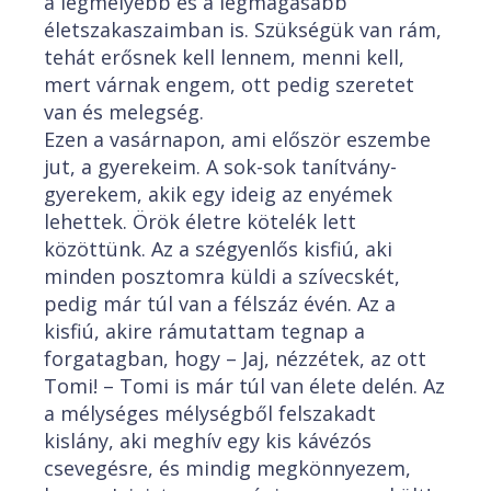
a legmélyebb és a legmagasabb
életszakaszaimban is. Szükségük van rám,
tehát erősnek kell lennem, menni kell,
mert várnak engem, ott pedig szeretet
van és melegség.
Ezen a vasárnapon, ami először eszembe
jut, a gyerekeim. A sok-sok tanítvány-
gyerekem, akik egy ideig az enyémek
lehettek. Örök életre kötelék lett
közöttünk. Az a szégyenlős kisfiú, aki
minden posztomra küldi a szívecskét,
pedig már túl van a félszáz évén. Az a
kisfiú, akire rámutattam tegnap a
forgatagban, hogy – Jaj, nézzétek, az ott
Tomi! – Tomi is már túl van élete delén. Az
a mélységes mélységből felszakadt
kislány, aki meghív egy kis kávézós
csevegésre, és mindig megkönnyezem,