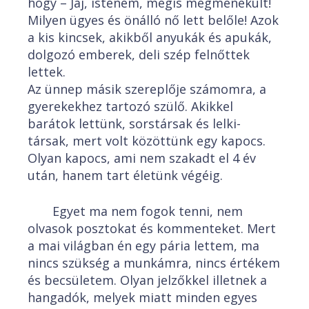
hogy – Jaj, istenem, mégis megmenekült!
Milyen ügyes és önálló nő lett belőle! Azok
a kis kincsek, akikből anyukák és apukák,
dolgozó emberek, deli szép felnőttek
lettek.
Az ünnep másik szereplője számomra, a
gyerekekhez tartozó szülő. Akikkel
barátok lettünk, sorstársak és lelki-
társak, mert volt közöttünk egy kapocs.
Olyan kapocs, ami nem szakadt el 4 év
után, hanem tart életünk végéig.
Egyet ma nem fogok tenni, nem
olvasok posztokat és kommenteket. Mert
a mai világban én egy pária lettem, ma
nincs szükség a munkámra, nincs értékem
és becsületem. Olyan jelzőkkel illetnek a
hangadók, melyek miatt minden egyes