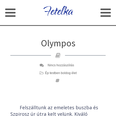
Fetelka
Olympos
Nincs hozzászólás
Ép testben boldog élet
Felszálltunk az emeletes buszba és
Szpirosz úr útra kelt velünk. Kiváló