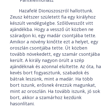
Panteleimonasz
Hazafelé Dionüszoszról hallottunk.
Zeusz kétszer született fia egy királyhoz
készült vendégségbe. Szőlővesszőt vitt
ajándékba. Hogy a vessző út közben ne
száradjon ki, egy madár csontjába tette.
Amikor a növény kinőtte ezt a helyet, egy
oroszlán csontjába tette. Út közben
tovább növekedett, egy szamár csontjába
került. A király nagyon örült a szép
ajándéknak és azonnal elültette. Az óta, ha
kevés bort fogyasztunk, szabadok és
bátrak leszünk, mint a madár. Ha több
bort iszunk, erősnek érezzük magunkat,
mint az oroszlán. Ha tovább iszunk, jó sok
bort, akkor a szamárhoz kezdünk
hasonlítani.