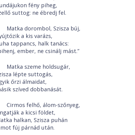
undájukon fény piheg,
zellő suttog: ne ébredj fel.
Matka dorombol, Szisza búj,
yújtózik a kis varázs,
uha tappancs, halk tanács:
pihenj, ember, ne csinálj mást.”
Matka szeme holdsugár,
zisza lépte suttogás,
gyik őrzi álmaidat,
ásik szíved dobbanását.
Cirmos felhő, álom-szőnyeg,
ingatják a kicsi földet,
atka halkan, Szisza puhán
lmot fúj párnád után.