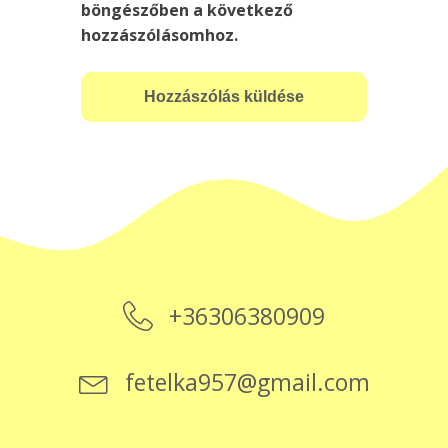
böngészőben a következő
hozzászólásomhoz.
+36306380909
fetelka957@gmail.com