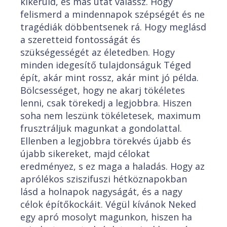
kikerüld, és más utat válassz. Hogy
felismerd a mindennapok szépségét és ne
tragédiák döbbentsenek rá. Hogy meglásd
a szeretteid fontosságát és
szükségességét az életedben. Hogy
minden idegesítő tulajdonságuk Téged
épít, akár mint rossz, akár mint jó példa.
Bölcsességet, hogy ne akarj tökéletes
lenni, csak törekedj a legjobbra. Hiszen
soha nem leszünk tökéletesek, maximum
frusztráljuk magunkat a gondolattal.
Ellenben a legjobbra törekvés újabb és
újabb sikereket, majd célokat
eredményez, s ez maga a haladás. Hogy az
aprólékos sziszifuszi hétköznapokban
lásd a holnapok nagyságát, és a nagy
célok építőkockáit. Végül kívánok Neked
egy apró mosolyt magunkon, hiszen ha