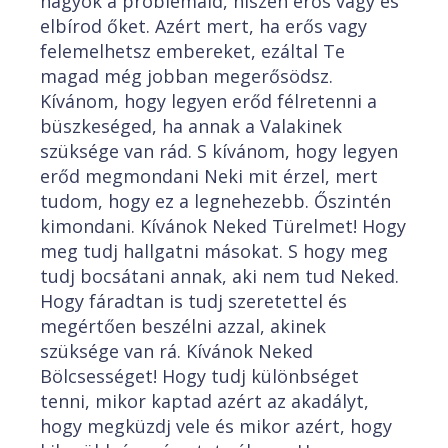
nagyok a problémáid, hiszen erős vagy és
elbírod őket. Azért mert, ha erős vagy
felemelhetsz embereket, ezáltal Te
magad még jobban megerősödsz.
Kívánom, hogy legyen erőd félretenni a
büszkeséged, ha annak a Valakinek
szüksége van rád. S kívánom, hogy legyen
erőd megmondani Neki mit érzel, mert
tudom, hogy ez a legnehezebb. Őszintén
kimondani. Kívánok Neked Türelmet! Hogy
meg tudj hallgatni másokat. S hogy meg
tudj bocsátani annak, aki nem tud Neked.
Hogy fáradtan is tudj szeretettel és
megértően beszélni azzal, akinek
szüksége van rá. Kívánok Neked
Bölcsességet! Hogy tudj különbséget
tenni, mikor kaptad azért az akadályt,
hogy megküzdj vele és mikor azért, hogy