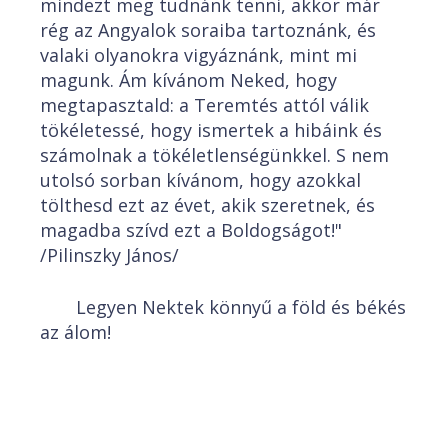
mindezt meg tudnánk tenni, akkor már
rég az Angyalok soraiba tartoznánk, és
valaki olyanokra vigyáznánk, mint mi
magunk. Ám kívánom Neked, hogy
megtapasztald: a Teremtés attól válik
tökéletessé, hogy ismertek a hibáink és
számolnak a tökéletlenségünkkel. S nem
utolsó sorban kívánom, hogy azokkal
tölthesd ezt az évet, akik szeretnek, és
magadba szívd ezt a Boldogságot!"
/Pilinszky János/
Legyen Nektek könnyű a föld és békés
az álom!