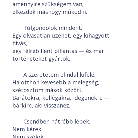
amennyire szükségem van,
elkezdek máshogy működni.
Túlgondolok mindent.
Egy olvasatlan üzenet, egy kihagyott
hívás,
egy félrebillent pillantás — és már
történeteket gyártok.
A szeretetem elindul kifelé.
Ha otthon kevesebb a melegség,
szétosztom mások között.
Barátokra, kollégákra, idegenekre —
bárkire, aki visszanéz.
Csendben hátrébb lépek.
Nem kérek.
Nem szólok.