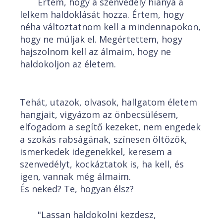
Értem, hogy a szenvedély hiánya a
lelkem haldoklását hozza. Értem, hogy
néha változtatnom kell a mindennapokon,
hogy ne múljak el. Megértettem, hogy
hajszolnom kell az álmaim, hogy ne
haldokoljon az életem.
Tehát, utazok, olvasok, hallgatom életem
hangjait, vigyázom az önbecsülésem,
elfogadom a segítő kezeket, nem engedek
a szokás rabságának, színesen öltözök,
ismerkedek idegenekkel, keresem a
szenvedélyt, kockáztatok is, ha kell, és
igen, vannak még álmaim.
És neked? Te, hogyan élsz?
"Lassan haldokolni kezdesz,