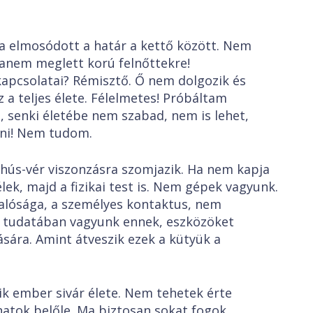
mosódott a határ a kettő között. Nem
anem meglett korú felnőttekre!
apcsolatai? Rémisztő. Ő nem dolgozik és
z a teljes élete. Félelmetes! Próbáltam
, senki életébe nem szabad, nem is lehet,
ni! Nem tudom.
vér viszonzásra szomjazik. Ha nem kapja
lek, majd a fizikai test is. Nem gépek vagyunk.
valósága, a személyes kontaktus, nem
g tudatában vagyunk ennek, eszközöket
ára. Amint átveszik ezek a kütyük a
mber sivár élete. Nem tehetek érte
hatok belőle. Ma biztosan sokat fogok