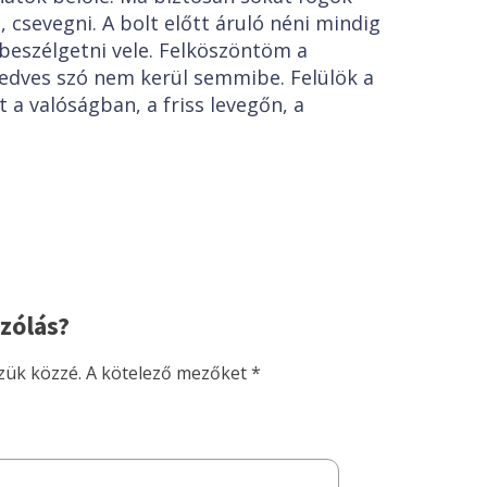
csevegni. A bolt előtt áruló néni mindig
eszélgetni vele. Felköszöntöm a
edves szó nem kerül semmibe. Felülök a
 a valóságban, a friss levegőn, a
zólás?
zük közzé.
A kötelező mezőket
*