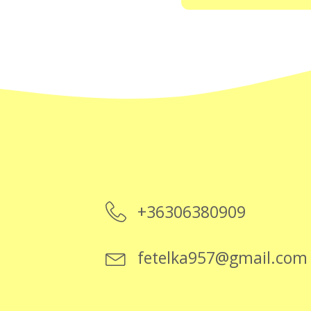
+36306380909
fetelka957@gmail.com