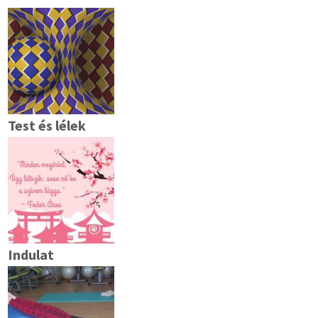
Test és lélek
Indulat