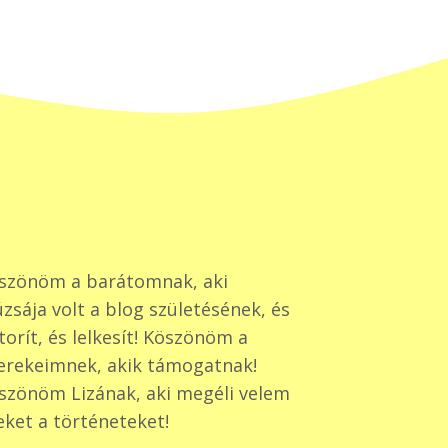
szönöm a barátomnak, aki
zsája volt a blog születésének, és
torít, és lelkesít! Köszönöm a
erekeimnek, akik támogatnak!
szönöm Lizának, aki megéli velem
eket a történeteket!