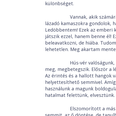
különbséget.
Vannak, akik számára el
lázadó kamaszokra gondolok, h
Ledöbbentem! Ezek az emberi k
játszik ezzel, hanem benne él! E
beleavatkozni, de hiába. Tudom
lehetetlen. Meg akartam mente
Hús-vér valóságunk, hús-
meg, megbetegszik. Először a lé
Az érintés és a hallott hangok 
helyettesíthető semmivel. Amí
használunk a magunk boldogulás
hatalmat felettünk, elvesztünk.
Elszomorított a másik e
semmit, az ő döntése, de tanul