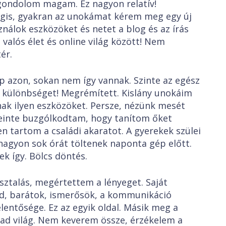
ondolom magam. Ez nagyon relatív!
is, gyakran az unokámat kérem meg egy új
nálok eszközöket és netet a blog és az írás
valós élet és online világ között! Nem
ér.
, sokan nem így vannak. Szinte az egész
 a különbséget! Megrémített. Kislány unokáim
nak ilyen eszközöket. Persze, nézünk mesét
leinte buzgólkodtam, hogy tanítom őket
en tartom a családi akaratot. A gyerekek szülei
agyon sok órát töltenek naponta gép előtt.
k így. Bölcs döntés.
lás, megértettem a lényeget. Saját
ád, barátok, ismerősök, a kommunikáció
elentősége. Ez az egyik oldal. Másik meg a
ad világ. Nem keverem össze, érzékelem a