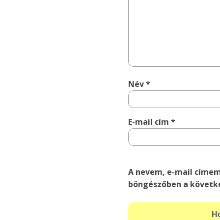
Név
*
E-mail cím
*
A nevem, e-mail címe
böngészőben a követk