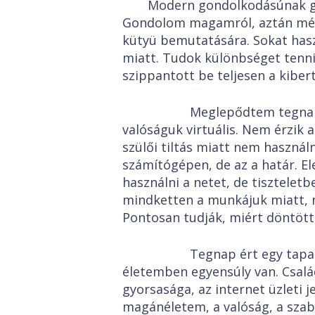
Modern gondolkodásúnak g
Gondolom magamról, aztán még
kütyü bemutatására. Sokat hasz
miatt. Tudok különbséget tenni 
szippantott be teljesen a kibert
Meglepődtem tegnap azon
valóságuk virtuális. Nem érzik
szülői tiltás miatt nem használ
számítógépen, de az a határ. E
használni a netet, de tiszteletb
mindketten a munkájuk miatt, n
Pontosan tudják, miért döntötte
Tegnap ért egy tapaszta
életemben egyensúly van. Csal
gyorsasága, az internet üzleti j
magánéletem, a valóság, a szab