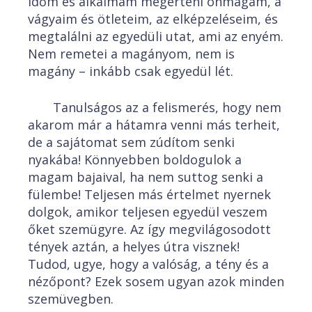
időm és alkalmam megérteni önmagam, a
vágyaim és ötleteim, az elképzeléseim, és
megtalálni az egyedüli utat, ami az enyém.
Nem remetei a magányom, nem is
magány – inkább csak egyedül lét.
Tanulságos az a felismerés, hogy nem
akarom már a hátamra venni más terheit,
de a sajátomat sem zúdítom senki
nyakába! Könnyebben boldogulok a
magam bajaival, ha nem suttog senki a
fülembe! Teljesen más értelmet nyernek
dolgok, amikor teljesen egyedül veszem
őket szemügyre. Az így megvilágosodott
tények aztán, a helyes útra visznek!
Tudod, ugye, hogy a valóság, a tény és a
nézőpont? Ezek sosem ugyan azok minden
szemüvegben.