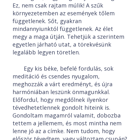
Ez, nem csak rajtam múlik! A szűk
környezetemben az események tőlem
függetlenek. Sőt, gyakran
mindannyiunktól függetlenek. Az élet
megy a maga útján. Tehetjük a szerintem
egyetlen járható utat, a törekvésünk
legalább legyen töretlen.
Egy kis béke, befelé fordulás, sok
meditáció és csendes nyugalom,
meghozzák a várt eredményt, és újra
harmóniában leszünk önmagunkkal.
Előfordul, hogy megdőlnek ilyenkor
tévedhetetlennek gondolt hiteink is.
Gondoltam magamról valamit, dobozba
tettem a jellemem, és most mintha nem
lenne jó az a címke. Nem tudom, hogy
először tévedtem, vagy változtam csupán?