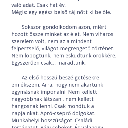
való adat. Csak hat év.
Mégis: egy egész belső táj nőtt ki belőle.
Sokszor gondolkodom azon, miért
hozott össze minket az élet. Nem viharos
szerelem volt, nem az a mindent
felperzselő, világot megrengető történet.
Nem lobogtunk, nem esküdtünk örökkére.
Egyszerűen csak… maradtunk.
Az első hosszú beszélgetésekre
emlékszem. Arra, hogy nem akartunk
egymásnak imponálni. Nem kellett
nagyobbnak látszani, nem kellett
hangosnak lenni. Csak mondtuk a
napjainkat. Apró-cseprő dolgokat.
Munkahelyi bosszúságot. Családi
történetet. Régi sebeket. És valahogy