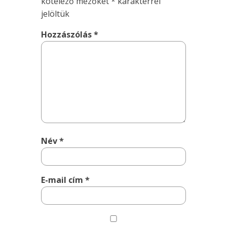
kötelező mezőket
*
karakterrel
jelöltük
Hozzászólás
*
Név
*
E-mail cím
*