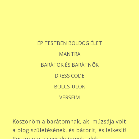
ÉP TESTBEN BOLDOG ÉLET
MANTRA
BARÁTOK ÉS BARÁTNŐK
DRESS CODE
BÖLCS-ÜLÖK
VERSEIM
Köszönöm a barátomnak, aki múzsája volt
a blog születésének, és bátorít, és lelkesít!
Köszönöm a gyerekeimnek, akik