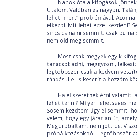
Napok óta a kifogások jönne
Utálom. Valóban és nagyon. Talán,
lehet, mert” problémával. Azonnal
elkezdi. Mit lehet ezzel kezdeni? 
sincs csinálni semmit, csak dumá
nem old meg semmit.
Most csak megyek egyik kifogá
tanácsot adni, meggyőzni, lelkes
legtöbbször csak a kedvem veszít
ráadásul el is keserít a hozzám köz
Ha el szeretnék érni valamit, 
lehet tenni? Milyen lehetséges m
Sosem kezdtem úgy el semmit, ho
velem, hogy egy járatlan út, amel
Megpróbáltam, nem jött be. Viszo
próbálkozásokból! Legtöbbször azt