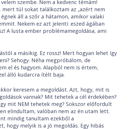
k velem szembe. Nem a kedvenc témám!
 mert túl sokat találkoztam az „azért nem
 égnek áll a szőr a hátamon, amikor valaki
Semmit. Nekem ez azt jelenti: eszed ágában
lsz! A lusta ember problémamegoldása, ami
stól a másikig. Ez rossz! Mert hogyan lehet így
íteni? Sehogy. Néha megpróbálom, de
em el és hagyom. Alapból nem is értem,
el álló kudarcra ítélt baja.
akkor keresem a megoldást. Azt, hogy, mit is
egoldások vannak? Mit tehetek a cél érdekében?
gy mit NEM tehetek meg? Sokszor előfordult
yen elindultam, valóban nem az én utam lett.
nt mindig tanultam ezekből a
, hogy melyik is a jó megoldás. Egy hibás