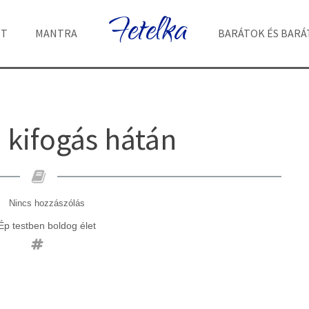
Fetelka
ET
MANTRA
BARÁTOK ÉS BAR
, kifogás hátán
Nincs hozzászólás
Ép testben boldog élet