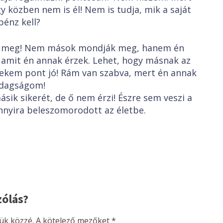
y közben nem is él! Nem is tudja, mik a saját
énz kell?
ek meg! Nem mások mondják meg, hanem én
 amit én annak érzek. Lehet, hogy másnak az
ekem pont jó! Rám van szabva, mert én annak
zdagságom!
sik sikerét, de ő nem érzi! Észre sem veszi a
nnyira beleszomorodott az életbe.
zólás?
ük közzé.
A kötelező mezőket
*