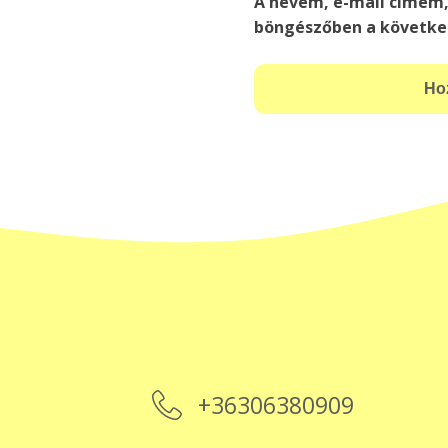
A nevem, e-mail címem
böngészőben a követke
+36306380909