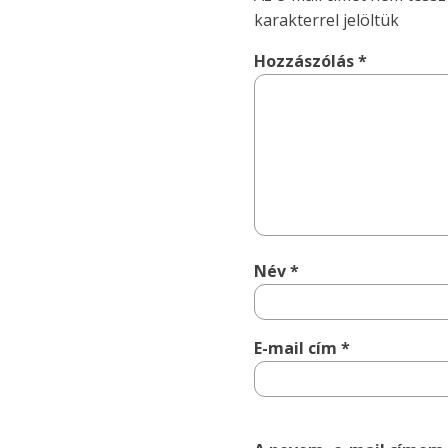
karakterrel jelöltük
Hozzászólás
*
Név
*
E-mail cím
*