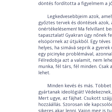
döntés fordította a figyelmem a jó
Legkedvesebbjeim azok, amely
győztes tervek és döntések azok,
önértékelésemen! Ma felvillant
tapasztalat! Gyakran úgy nőnek fe
elsöpörnek az útjukból. Egy téves 
helyes, ha simává seprik a gyerek ú
egy picinyke problémával, azonna
Félredobja azt a valamit, nem lehet
munka, fél társ, fél minden. Csak
lehet.
Minden kevés és más. Többet 
gyártanak ideológiát! Védekeznek,
Mert ugye, az fájhat. Csukott száj
hozzáállás. Szorosan ide kapcsoló
sikeres akar lenni. Vajon meg is 