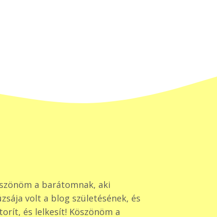
szönöm a barátomnak, aki
zsája volt a blog születésének, és
torít, és lelkesít! Köszönöm a