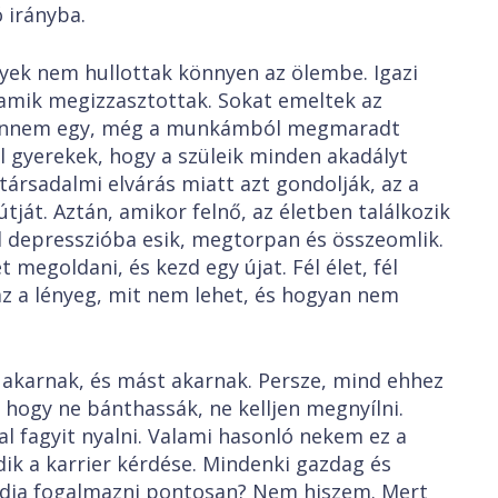
 irányba.
ek nem hullottak könnyen az ölembe. Igazi
 amik megizzasztottak. Sokat emeltek az
 bennem egy, még a munkámból megmaradt
l gyerekek, hogy a szüleik minden akadályt
társadalmi elvárás miatt azt gondolják, az a
tját. Aztán, amikor felnő, az életben találkozik
l depresszióba esik, megtorpan és összeomlik.
 megoldani, és kezd egy újat. Fél élet, fél
 az a lényeg, mit nem lehet, és hogyan nem
akarnak, és mást akarnak. Persze, mind ehhez
 hogy ne bánthassák, ne kelljen megnyílni.
jal fagyit nyalni. Valami hasonló nekem ez a
dik a karrier kérdése. Mindenki gazdag és
tudja fogalmazni pontosan? Nem hiszem. Mert