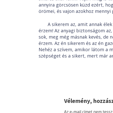
annyira görcsösen küzd ezért, hog
örömei, és vajon azokhoz mennyi p
A sikerem az, amit annak él
érzem! Az anyagi biztonságom az,
sok, meg még másnak kevés, de n
érzem. Az én sikerem és az én ga
Nehéz a szívem, amikor látom a má
szépséget és a sikert, mert már a
Vélemény, hozzás
Az e-mail címet nem tessz