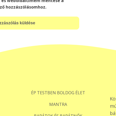
, és weboldalcímem mentése a
ző hozzászólásomhoz.
ÉP TESTBEN BOLDOG ÉLET
Kö
MANTRA
mú
bá