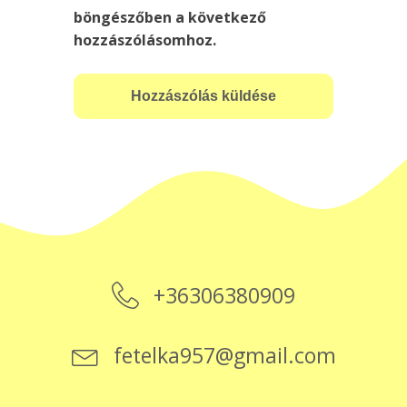
böngészőben a következő
hozzászólásomhoz.
+36306380909
fetelka957@gmail.com