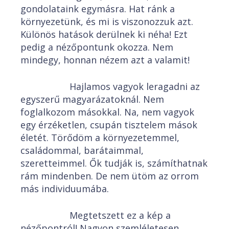
gondolataink egymásra. Hat ránk a
környezetünk, és mi is viszonozzuk azt.
Különös hatások derülnek ki néha! Ezt
pedig a nézőpontunk okozza. Nem
mindegy, honnan nézem azt a valamit!
Hajlamos vagyok leragadni az
egyszerű magyarázatoknál. Nem
foglalkozom másokkal. Na, nem vagyok
egy érzéketlen, csupán tisztelem mások
életét. Törődöm a környezetemmel,
családommal, barátaimmal,
szeretteimmel. Ők tudják is, számíthatnak
rám mindenben. De nem ütöm az orrom
más individuumába.
Megtetszett ez a kép a
nézőpontról! Nagyon szemléletesen