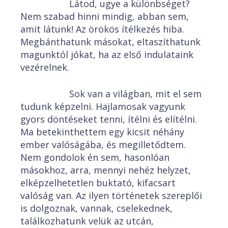
Látod, ugye a különbséget?
Nem szabad hinni mindig, abban sem,
amit látunk! Az örökös ítélkezés hiba.
Megbánthatunk másokat, eltaszíthatunk
magunktól jókat, ha az első indulataink
vezérelnek.
Sok van a világban, mit el sem
tudunk képzelni. Hajlamosak vagyunk
gyors döntéseket tenni, ítélni és elítélni.
Ma betekinthettem egy kicsit néhány
ember valóságába, és megilletődtem.
Nem gondolok én sem, hasonlóan
másokhoz, arra, mennyi nehéz helyzet,
elképzelhetetlen buktató, kifacsart
valóság van. Az ilyen történetek szereplői
is dolgoznak, vannak, cselekednek,
találkozhatunk velük az utcán,