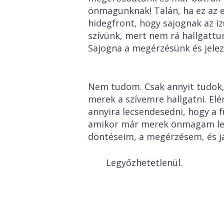
önmagunknak! Talán, ha ez az 
hidegfront, hogy sajognak az iz
szívünk, mert nem rá hallgatt
Sajogna a megérzésünk és jelez
Nem tudom. Csak annyit tudok, 
merek a szívemre hallgatni. Elé
annyira lecsendesedni, hogy a f
amikor már merek önmagam lenni
döntéseim, a megérzésem, és já
Legyőzhetetlenül.