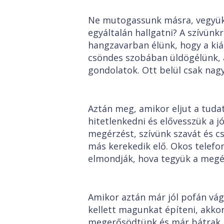
Ne mutogassunk másra, vegyük 
egyáltalán hallgatni? A szívünk
hangzavarban élünk, hogy a kiál
csöndes szobában üldögélünk, a
gondolatok. Ott belül csak nagy
Aztán meg, amikor eljut a tuda
hitetlenkedni és elővesszük a jó
megérzést, szívünk szavát és c
más kerekedik elő. Okos telefo
elmondják, hova tegyük a megér
Amikor aztán már jól pofán vágo
kellett magunkat építeni, akko
megerősödtünk és már bátrak i