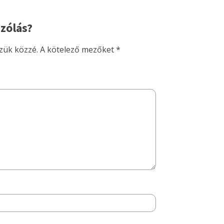
zólás?
zük közzé.
A kötelező mezőket
*