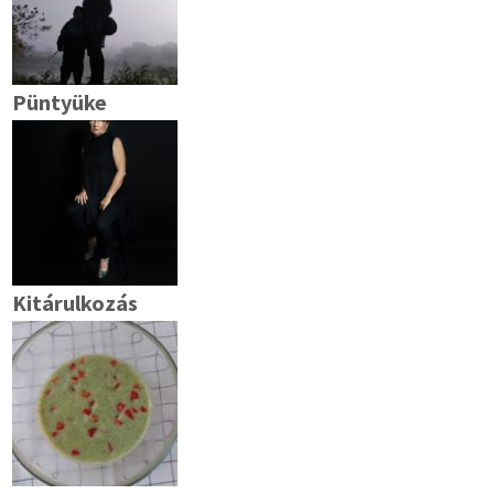
Püntyüke
Kitárulkozás