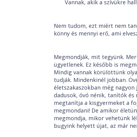
Vannak, akik a szívükre hal
Nem tudom, ezt miért nem tan
könny és mennyi erő, ami elves
Megmondják, mit tegyünk. Mert
ügyetlenek. Ez később is megm
Mindig vannak körülöttünk ol
tudják. Mindenkinél jobban. Öv
életszakaszokban még nagyon jó
dadusok, óvó nénik, tanítók és
megtanítja a kisgyermeket a fo
megmondani! De amikor életünk
megmondja, mikor vehetünk lél
bugyink helyett újat, az már ne