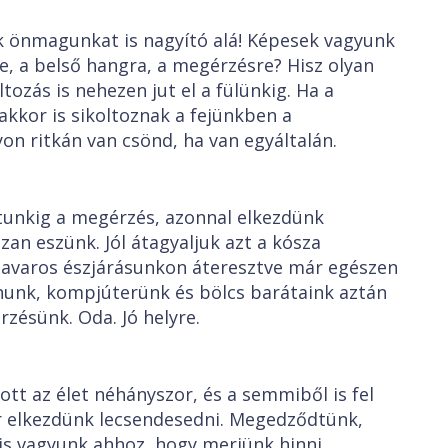
önmagunkat is nagyító alá! Képesek vagyunk
re, a belső hangra, a megérzésre? Hisz olyan
tozás is nehezen jut el a fülünkig. Ha a
kkor is sikoltoznak a fejünkben a
on ritkán van csönd, ha van egyáltalán.
tunkig a megérzés, azonnal elkezdünk
zan eszünk. Jól átagyaljuk azt a kósza
savaros észjárásunkon áteresztve már egészen
nunk, kompjúterünk és bölcs barátaink aztán
zésünk. Oda. Jó helyre.
tt az élet néhányszor, és a semmiből is fel
r elkezdünk lecsendesedni. Megedződtünk,
s vagyunk ahhoz, hogy merjünk hinni