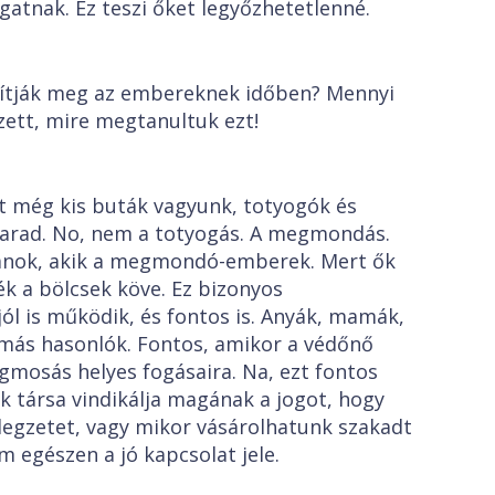
lgatnak. Ez teszi őket legyőzhetetlenné.
ítják meg az embereknek időben? Mennyi
zett, mire megtanultuk ezt!
 még kis buták vagyunk, totyogók és
arad. No, nem a totyogás. A megmondás.
yanok, akik a megmondó-emberek. Mert ők
ék a bölcsek köve. Ez bizonyos
l is működik, és fontos is. Anyák, mamák,
 más hasonlók. Fontos, amikor a védőnő
gmosás helyes fogásaira. Na, ezt fontos
 társa vindikálja magának a jogot, hogy
egzetet, vagy mikor vásárolhatunk szakadt
m egészen a jó kapcsolat jele.