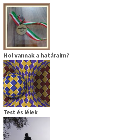
Hol vannak a határaim?
Test és lélek