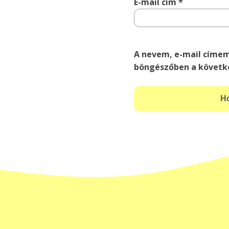
E-mail cím
*
A nevem, e-mail címe
böngészőben a követk