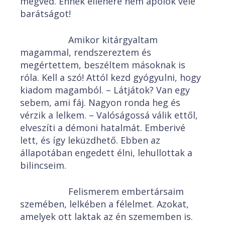
megvéd. Ennek ellenére nem ápolok vele
barátságot!
Amikor kitárgyaltam
magammal, rendszereztem és
megértettem, beszéltem másoknak is
róla. Kell a szó! Attól kezd gyógyulni, hogy
kiadom magamból. – Látjátok? Van egy
sebem, ami fáj. Nagyon ronda heg és
vérzik a lelkem. – Valóságossá válik ettől,
elveszíti a démoni hatalmát. Emberivé
lett, és így leküzdhető. Ebben az
állapotában engedett élni, lehullottak a
bilincseim.
Felismerem embertársaim
szemében, lelkében a félelmet. Azokat,
amelyek ott laktak az én szememben is.