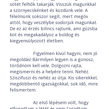
sötét felhők takarják. Visszük magunkkal
a szörnyecskénket és küzdünk vele. A
félelmünk sokszor segít, mert megóv
attól, hogy veszélybe sodorjuk magunkat.
De ez az érzés bilincs rajtunk, ami gúzsba
köt és megakadályoz a boldog és
kiegyensúlyozott életben.
Figyelmen kívül hagyni, nem jó
megoldás! Bármilyen legyen is a gonosz,
törődnöm kell vele. Dolgozni rajta,
megismerni és a helyére tenni. Nehéz.
Sziszifuszi és nehéz az útja. Kis sikerekkel,
megdöbbentő igazságokkal, sok idő, mire
felismertem.
Az első lépésem volt, hogy
elfogadtam a létét és nem tagadtam.