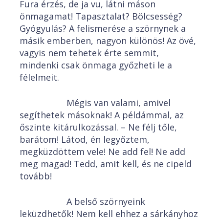
Fura érzés, de ja vu, látni máson
önmagamat! Tapasztalat? Bölcsesség?
Gyógyulás? A felismerése a szörnynek a
másik emberben, nagyon különös! Az övé,
vagyis nem tehetek érte semmit,
mindenki csak önmaga győzheti le a
félelmeit.
Mégis van valami, amivel
segíthetek másoknak! A példámmal, az
őszinte kitárulkozással. – Ne félj tőle,
barátom! Látod, én legyőztem,
megküzdöttem vele! Ne add fel! Ne add
meg magad! Tedd, amit kell, és ne cipeld
tovább!
A belső szörnyeink
leküzdhetők! Nem kell ehhez a sárkányhoz