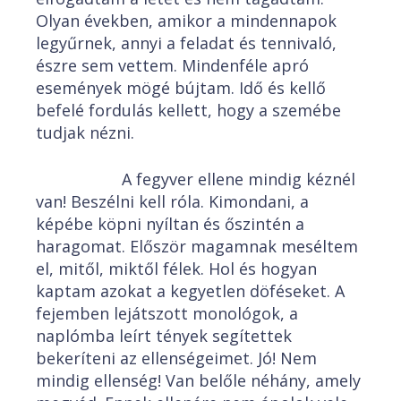
Olyan években, amikor a mindennapok
legyűrnek, annyi a feladat és tennivaló,
észre sem vettem. Mindenféle apró
események mögé bújtam. Idő és kellő
befelé fordulás kellett, hogy a szemébe
tudjak nézni.
A fegyver ellene mindig kéznél
van! Beszélni kell róla. Kimondani, a
képébe köpni nyíltan és őszintén a
haragomat. Először magamnak meséltem
el, mitől, miktől félek. Hol és hogyan
kaptam azokat a kegyetlen döféseket. A
fejemben lejátszott monológok, a
naplómba leírt tények segítettek
bekeríteni az ellenségeimet. Jó! Nem
mindig ellenség! Van belőle néhány, amely