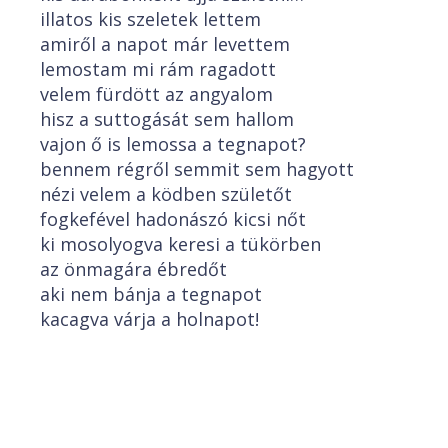
illatos kis szeletek lettem
amiről a napot már levettem
lemostam mi rám ragadott
velem fürdött az angyalom
hisz a suttogását sem hallom
vajon ő is lemossa a tegnapot?
bennem régről semmit sem hagyott
nézi velem a ködben születőt
fogkefével hadonászó kicsi nőt
ki mosolyogva keresi a tükörben
az önmagára ébredőt
aki nem bánja a tegnapot
kacagva várja a holnapot!