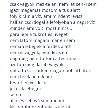
csak vagyok mez-telen, nem lát senki sem
igazi magamat mosom a tus alatt
folyik rám a víz, ami mindent levisz
halkan csordogál a lefolyóban a napi kvíz
minden ami volt, most nincs…
pára lepi a tükröt és üveget
nem látom magam már én sem
némán lebegek a fürdés alatt
nem is vagyok, nem létezem
míg meg nem törlöm a testemet
azután még darab vagyok
mit a tükör sarkán magamból láthatok
nem félek nem lenni
testetlen verdesni
jól esik lebegni
semmi
állni és sehová sem menni
kis darabonként újjá születni…